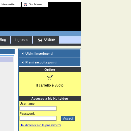
Newsletter
Disclaimer
Ordine
Blog
Ingrosso
Ultimi Inserimenti
Premi raccolta punti
Ordine
Il carrello è vuoto
Accesso a My Kultvideo
Username:
Password:
Hai dimenticato la password?