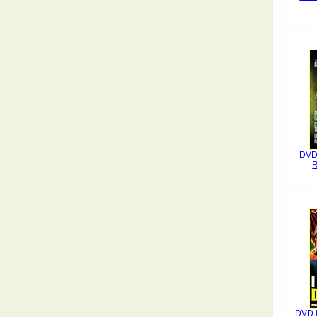
DVD 
R
DVD I