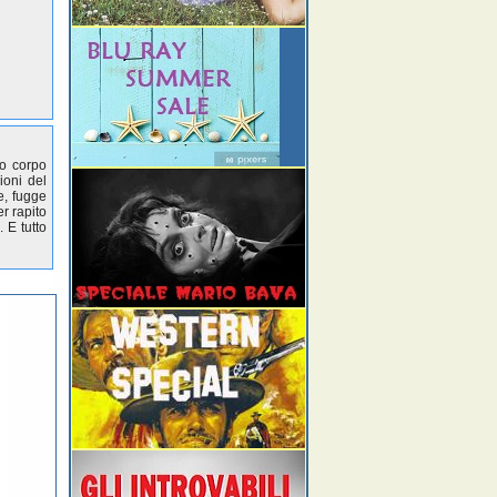
uo corpo
ioni del
e, fugge
r rapito
. E tutto