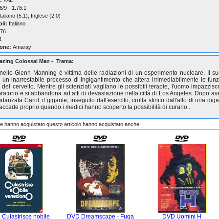
:
PAL
/9 - 1.78:1
taliano (5.1), Inglese (2.0)
oli:
Italiano
76
1
one:
Amaray
zing Colossal Man - Trama:
nnello Glenn Manning è vittima delle radiazioni di un esperimento nucleare. Il s
 un inarrestabile processo di ingigantimento che altera irrimediabilmente le funz
 del cervello. Mentre gli scienziati vagliano le possibili terapie, l'uomo impazzisc
oratorio e si abbandona ad atti di devastazione nella città di Los Angeles. Dopo ave
idanzata Carol, il gigante, inseguito dall'esercito, crolla sfinito dall'alto di una diga
accade proprio quando i medici hanno scoperto la possibilità di curarlo...
che hanno acquistato questo articolo hanno acquistato anche:
Culastrisce nobile
DVD Dreamscape - Fuga
DVD Uomini H