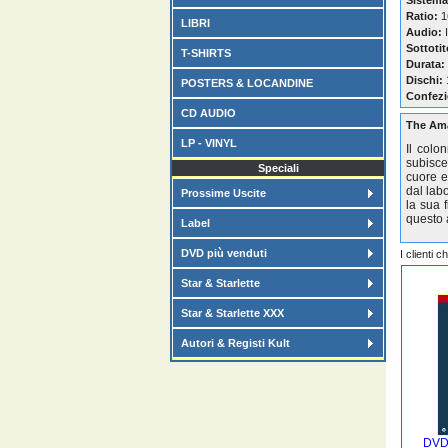
Sistema
Ratio:
16
LIBRI
Audio:
I
Sottotit
T-SHIRTS
Durata:
Dischi:
POSTERS & LOCANDINE
Confezi
CD AUDIO
The Ama
LP - VINYL
Il colo
subisce
Speciali
cuore e
dal lab
Prossime Uscite
la sua f
questo 
Label
DVD più venduti
I clienti 
Star & Starlette
Star & Starlette XXX
Autori & Registi Kult
DVD 