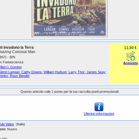
nti invadono la Terra
11,50 €
mazing Colossal Man
957) - B/N
:
Fantascienza
Acquista
Bert I. Gordon
Glenn Langan; Cathy Downs; William Hudson; Larry Thor; James Seay;
Jenks; Russ Bender
Questo articolo vale 1 punto per la tua raccolta punti promozionali
Ulteriori informazioni
ulp Video
(Italia)
oni:
Nuovo