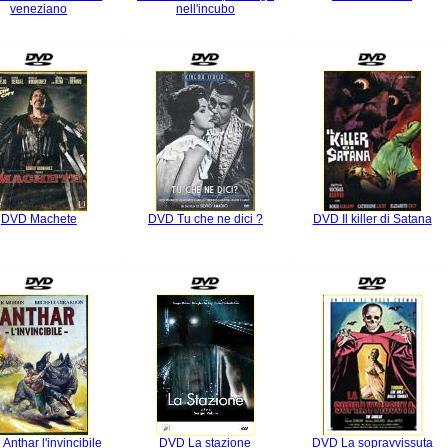
veneziano
nell'incubo
DVD Machete
DVD Tu che ne dici ?
DVD Il killer di Satana
Anthar l'invincibile
DVD La stazione
DVD La sopravvissuta