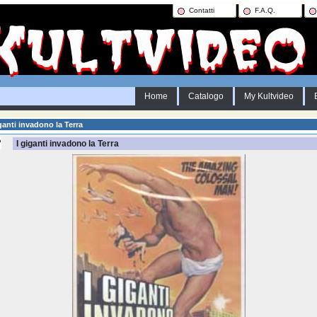
Contatti
F.A.Q.
Home
Catalogo
My Kultvideo
ganti invadono la Terra
I giganti invadono la Terra