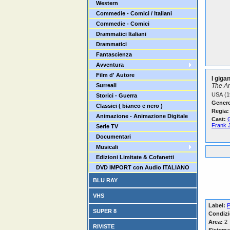
Western
Commedie - Comici / Italiani
Commedie - Comici
Drammatici Italiani
Drammatici
Fantascienza
Avventura
Film d' Autore
I giga
Surreali
The A
USA (1
Storici - Guerra
Genere
Classici ( bianco e nero )
Regia:
Animazione - Animazione Digitale
Cast:
Frank 
Serie TV
Documentari
Musicali
Edizioni Limitate & Cofanetti
DVD IMPORT con Audio ITALIANO
BLU RAY
VHS
Label:
P
SUPER 8
Condizi
Area:
2
RIVISTE