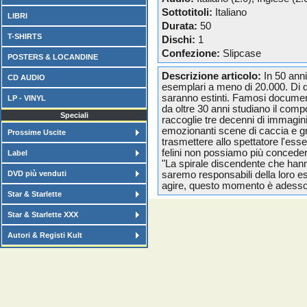
Sottotitoli:
Italiano
LIBRI
Durata:
50
T-SHIRTS
Dischi:
1
Confezione:
Slipcase
POSTERS & LOCANDINE
Descrizione articolo:
In 50 anni
CD AUDIO
esemplari a meno di 20.000. Di q
saranno estinti. Famosi documen
LP - VINYL
da oltre 30 anni studiano il compo
Speciali
raccoglie tre decenni di immagini
emozionanti scene di caccia e g
Prossime Uscite
trasmettere allo spettatore l'ess
felini non possiamo più conceder
Label
"La spirale discendente che han
DVD più venduti
saremo responsabili della loro es
agire, questo momento è adesso
Star & Starlette
Star & Starlette XXX
Autori & Registi Kult