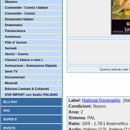
Western
Commedie - Comici / Italiani
Commedie - Comici
Drammatici Italiani
Drammatici
Fantascienza
Avventura
Film d' Autore
Surreali
Storici - Guerra
Classici ( bianco e nero )
Animazione - Animazione Digitale
Questo articolo vale 1
Serie TV
Documentari
Musicali
Edizioni Limitate & Cofanetti
DVD IMPORT con Audio ITALIANO
Label:
National Geographic
(Ital
BLU RAY
Condizioni:
Nuovo
VHS
Area:
2
Sistema:
PAL
SUPER 8
Ratio:
16/9 - 1.78:1 Anamorfico
RIVISTE
Audio:
Italiano (2.0), Inglese (2.