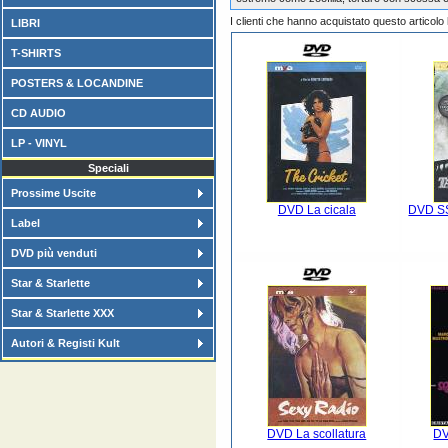
I clienti che hanno acquistato questo articol
LIBRI
T-SHIRTS
POSTERS & LOCANDINE
CD AUDIO
LP - VINYL
Speciali
Prossime Uscite
DVD La cicala
DVD SS 
Label
DVD più venduti
Star & Starlette
Star & Starlette XXX
Autori & Registi Kult
DVD La scollatura
DV