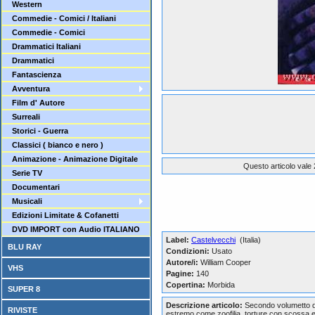
Western
Commedie - Comici / Italiani
Commedie - Comici
Drammatici Italiani
Drammatici
Fantascienza
Avventura
Film d' Autore
Surreali
Storici - Guerra
Classici ( bianco e nero )
Animazione - Animazione Digitale
Questo articolo vale 
Serie TV
Documentari
Musicali
Edizioni Limitate & Cofanetti
DVD IMPORT con Audio ITALIANO
Label:
Castelvecchi
(Italia)
BLU RAY
Condizioni:
Usato
Autore/i:
William Cooper
VHS
Pagine:
140
Copertina:
Morbida
SUPER 8
Descrizione articolo:
Secondo volumetto de
RIVISTE
estremo come zoofilia, torture con scossa ele