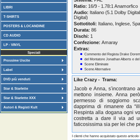
Sistema:
PAL
Ratio:
16/9 - 1.78:1 Anamorfico
LIBRI
Audio:
Italiano (5.1 Dolby Digita
T-SHIRTS
Digital)
Sottotitoli:
Italiano, Inglese, Sp
POSTERS & LOCANDINE
Durata:
86
CD AUDIO
Dischi:
1
Confezione:
Amaray
LP - VINYL
Extras:
Speciali
Commento del Regista Drake Dore
del Montatore Jonathan Alberts e del
Prossime Uscite
Scene Eliminate
Scene Alternative
Label
DVD più venduti
Like Crazy - Trama:
Jacob e Anna, s'incontrano a
Star & Starlette
mettono insieme. Anna però
Star & Starlette XXX
permesso di soggiorno sca
dapprima di rimanere da “ill
Autori & Registi Kult
Respinta alla dogana ogni vol
costretta a dare il via ad 
faticosissima sia per lei che pe
I clienti che hanno acquistato questo articol