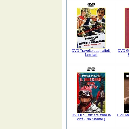
DVD Travolto dagli affetti
DVD Gi
familiari
DVD Il giustiziere sfida la
DVD Mar
città ( No Shame )