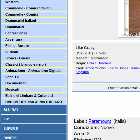
Western
Commedie - Comici / Italiani
Commedie - Comici
Drammatici Italiani
Drammatici
Fantascienza
Avventura
Film d' Autore
Like Crazy
Surreali
USA (2011) - Colore
Storici - Guerra
Genere:
Drammatico
Regia:
Drake Doremus
Classici ( bianco e nero )
Cast:
Anton Yelchin
,
Felicity Jones
,
Jenni
Animazione - Animazione Digitale
Kingston
Serie TV
Documentari
Questo articolo vale 
Musicali
Edizioni Limitate & Cofanetti
DVD IMPORT con Audio ITALIANO
BLU RAY
VHS
Label:
Paramount
(Italia)
Condizioni:
Nuovo
SUPER 8
Area:
2
RIVISTE