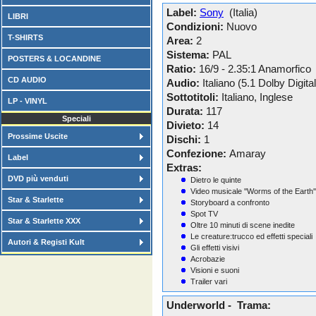
Label:
Sony
(Italia)
LIBRI
Condizioni:
Nuovo
T-SHIRTS
Area:
2
Sistema:
PAL
POSTERS & LOCANDINE
Ratio:
16/9 - 2.35:1 Anamorfico
CD AUDIO
Audio:
Italiano (5.1 Dolby Digital
Sottotitoli:
Italiano, Inglese
LP - VINYL
Durata:
117
Speciali
Divieto:
14
Prossime Uscite
Dischi:
1
Confezione:
Amaray
Label
Extras:
DVD più venduti
Dietro le quinte
Video musicale ''Worms of the Earth'
Star & Starlette
Storyboard a confronto
Spot TV
Star & Starlette XXX
Oltre 10 minuti di scene inedite
Le creature:trucco ed effetti speciali
Autori & Registi Kult
Gli effetti visivi
Acrobazie
Visioni e suoni
Trailer vari
Underworld - Trama: