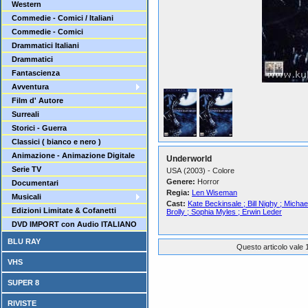
Western
Commedie - Comici / Italiani
Commedie - Comici
Drammatici Italiani
Drammatici
Fantascienza
Avventura
Film d' Autore
Surreali
Storici - Guerra
Classici ( bianco e nero )
Animazione - Animazione Digitale
Underworld
Serie TV
USA (2003) - Colore
Genere:
Horror
Documentari
Regia:
Len Wiseman
Musicali
Cast:
Kate Beckinsale ; Bill Nighy ; Mich
Edizioni Limitate & Cofanetti
Brolly ; Sophia Myles ; Erwin Leder
DVD IMPORT con Audio ITALIANO
BLU RAY
Questo articolo vale 1
VHS
SUPER 8
RIVISTE