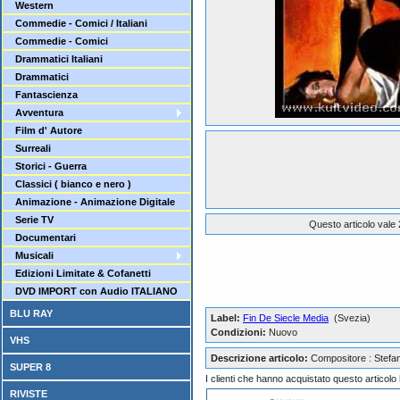
Western
Commedie - Comici / Italiani
Commedie - Comici
Drammatici Italiani
Drammatici
Fantascienza
Avventura
Film d' Autore
Surreali
Storici - Guerra
Classici ( bianco e nero )
Animazione - Animazione Digitale
Serie TV
Questo articolo vale 
Documentari
Musicali
Edizioni Limitate & Cofanetti
DVD IMPORT con Audio ITALIANO
BLU RAY
Label:
Fin De Siecle Media
(Svezia)
Condizioni:
Nuovo
VHS
Descrizione articolo:
Compositore : Stefa
SUPER 8
I clienti che hanno acquistato questo articol
RIVISTE