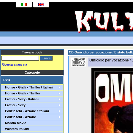
Trova articoli
CD Omicidio per vocazione / E stato bell
Omicidio per vocazione / E
Ricerca avanzata
Categorie
DVD
Horror - Gialli - Thriller / Italiani
Horror - Gialli - Thriller
Erotici - Sexy / Italiani
Erotici - Sexy
Polizieschi - Azione / Italiani
Polizieschi - Azione
Mondo Movie
Western Italiani