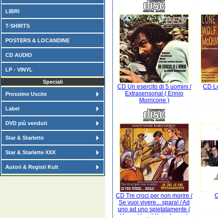
LIBRI
T-SHIRTS
POSTERS & LOCANDINE
CD AUDIO
LP - VINYL
Speciali
CD Un esercito di 5 uomini /
CD L
Extrasensorial ( Ennio
Prossime Uscite
Morricone )
Label
DVD più venduti
Star & Starlette
Star & Starlette XXX
Autori & Registi Kult
CD Tre croci per non morire /
C
Se vuoi vivere... spara! / Ad
uno ad uno spietatamente (
Vasco Vassil Kojucharov )