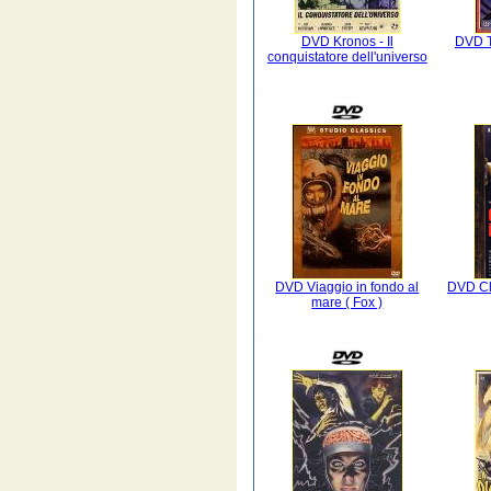
DVD Kronos - Il
DVD T
conquistatore dell'universo
DVD Viaggio in fondo al
DVD Chi
mare ( Fox )