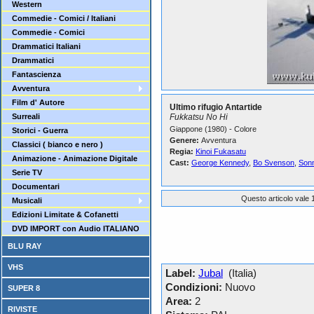
Western
Commedie - Comici / Italiani
Commedie - Comici
Drammatici Italiani
Drammatici
Fantascienza
Avventura
Film d' Autore
Ultimo rifugio Antartide
Surreali
Fukkatsu No Hi
Giappone (1980) - Colore
Storici - Guerra
Genere:
Avventura
Classici ( bianco e nero )
Regia:
Kinoi Fukasatu
Animazione - Animazione Digitale
Cast:
George Kennedy
,
Bo Svenson
,
Son
Serie TV
Documentari
Questo articolo vale 1
Musicali
Edizioni Limitate & Cofanetti
DVD IMPORT con Audio ITALIANO
BLU RAY
VHS
Label:
Jubal
(Italia)
Condizioni:
Nuovo
SUPER 8
Area:
2
RIVISTE