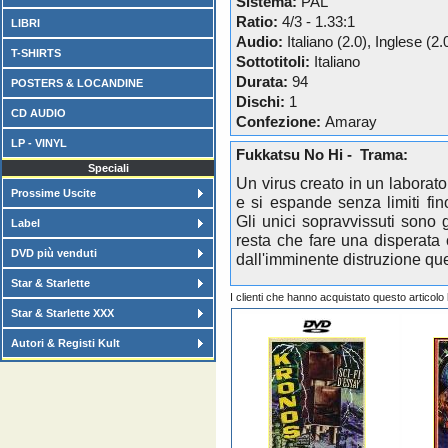
Sistema:
PAL
Ratio:
4/3 - 1.33:1
LIBRI
Audio:
Italiano (2.0), Inglese (2.
T-SHIRTS
Sottotitoli:
Italiano
Durata:
94
POSTERS & LOCANDINE
Dischi:
1
CD AUDIO
Confezione:
Amaray
LP - VINYL
Fukkatsu No Hi - Trama:
Speciali
Un virus creato in un laborator
Prossime Uscite
e si espande senza limiti fin
Gli unici sopravvissuti sono g
Label
resta che fare una disperata 
DVD più venduti
dall'imminente distruzione que
Star & Starlette
I clienti che hanno acquistato questo articol
Star & Starlette XXX
Autori & Registi Kult