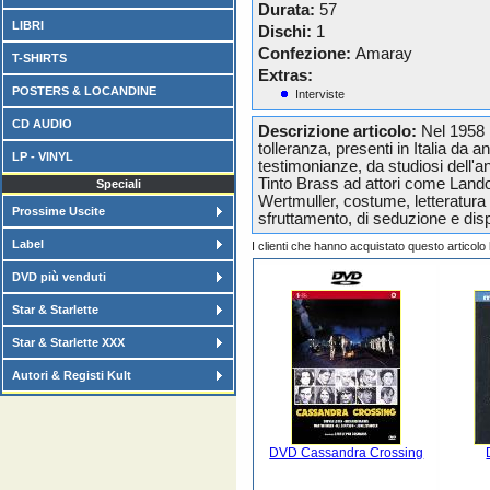
Durata:
57
LIBRI
Dischi:
1
Confezione:
Amaray
T-SHIRTS
Extras:
POSTERS & LOCANDINE
Interviste
CD AUDIO
Descrizione articolo:
Nel 1958 l
tolleranza, presenti in Italia da a
LP - VINYL
testimonianze, da studiosi dell'an
Tinto Brass ad attori come Land
Speciali
Wertmuller, costume, letteratura
Prossime Uscite
sfruttamento, di seduzione e dis
Label
I clienti che hanno acquistato questo articol
DVD più venduti
Star & Starlette
Star & Starlette XXX
Autori & Registi Kult
DVD Cassandra Crossing