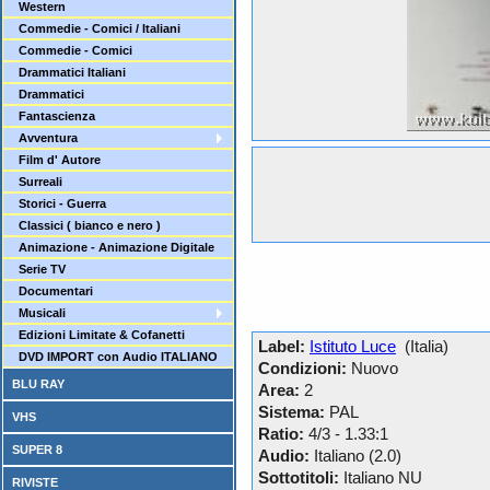
Western
Commedie - Comici / Italiani
Commedie - Comici
Drammatici Italiani
Drammatici
Fantascienza
Avventura
Film d' Autore
Surreali
Storici - Guerra
Classici ( bianco e nero )
Animazione - Animazione Digitale
Serie TV
Documentari
Musicali
Edizioni Limitate & Cofanetti
Label:
Istituto Luce
(Italia)
DVD IMPORT con Audio ITALIANO
Condizioni:
Nuovo
BLU RAY
Area:
2
Sistema:
PAL
VHS
Ratio:
4/3 - 1.33:1
SUPER 8
Audio:
Italiano (2.0)
Sottotitoli:
Italiano NU
RIVISTE