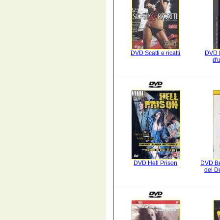
DVD Scatti e ricatti
DVD L
d'
DVD Hell Prison
DVD Be
del D