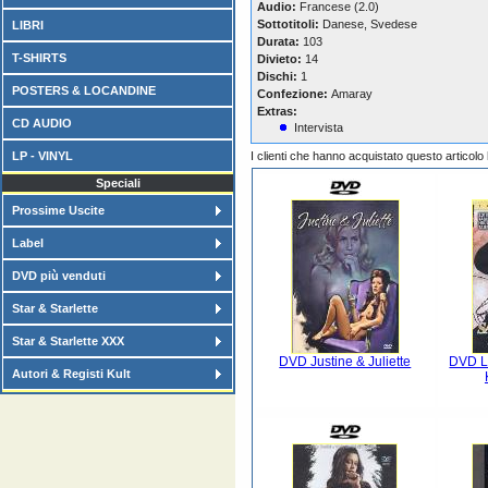
Audio:
Francese (2.0)
Sottotitoli:
Danese, Svedese
LIBRI
Durata:
103
T-SHIRTS
Divieto:
14
Dischi:
1
POSTERS & LOCANDINE
Confezione:
Amaray
Extras:
CD AUDIO
Intervista
LP - VINYL
I clienti che hanno acquistato questo articol
Speciali
Prossime Uscite
Label
DVD più venduti
Star & Starlette
Star & Starlette XXX
DVD Justine & Juliette
DVD La
Autori & Registi Kult