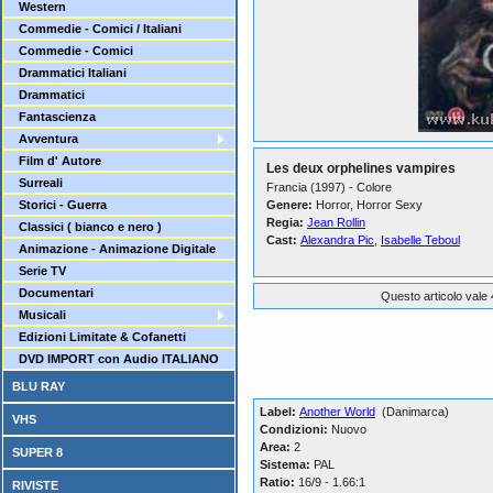
Western
Commedie - Comici / Italiani
Commedie - Comici
Drammatici Italiani
Drammatici
Fantascienza
Avventura
Film d' Autore
Les deux orphelines vampires
Surreali
Francia (1997) - Colore
Storici - Guerra
Genere:
Horror, Horror Sexy
Regia:
Jean Rollin
Classici ( bianco e nero )
Cast:
Alexandra Pic
,
Isabelle Teboul
Animazione - Animazione Digitale
Serie TV
Documentari
Questo articolo vale 
Musicali
Edizioni Limitate & Cofanetti
DVD IMPORT con Audio ITALIANO
BLU RAY
Label:
Another World
(Danimarca)
VHS
Condizioni:
Nuovo
Area:
2
SUPER 8
Sistema:
PAL
Ratio:
16/9 - 1.66:1
RIVISTE