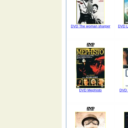
DVD The woman sharper
DVD La
DVD Mephisto
DVD 