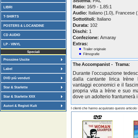
Sistema:
PAL
Ratio:
16/9 - 1.85:1
LIBRI
Audio:
Italiano (1.0), Francese (
T-SHIRTS
Sottotitoli:
Italiano
Durata:
102
POSTERS & LOCANDINE
Dischi:
1
CD AUDIO
Confezione:
Amaray
Extras:
LP - VINYL
Trailer originale
Speciali
Filmografie
Prossime Uscite
The Accompanist - Trama:
Label
Durante l'occupazione tedesc
DVD più venduti
dalla cantante lirica Irène
vantaggi economici e il fasci
Star & Starlette
propria vita a Irène e suo ma
dove un adolterio frantumerà i
Star & Starlette XXX
Autori & Registi Kult
I clienti che hanno acquistato questo articol