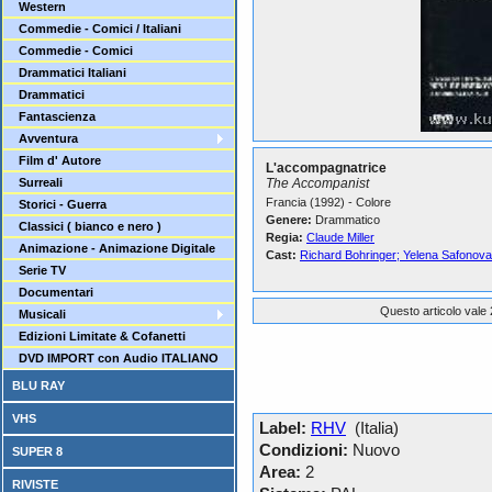
Western
Commedie - Comici / Italiani
Commedie - Comici
Drammatici Italiani
Drammatici
Fantascienza
Avventura
Film d' Autore
L'accompagnatrice
Surreali
The Accompanist
Francia (1992) - Colore
Storici - Guerra
Genere:
Drammatico
Classici ( bianco e nero )
Regia:
Claude Miller
Animazione - Animazione Digitale
Cast:
Richard Bohringer; Yelena Safonov
Serie TV
Documentari
Questo articolo vale 
Musicali
Edizioni Limitate & Cofanetti
DVD IMPORT con Audio ITALIANO
BLU RAY
VHS
Label:
RHV
(Italia)
Condizioni:
Nuovo
SUPER 8
Area:
2
RIVISTE