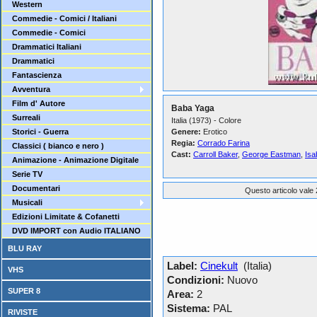
Western
Commedie - Comici / Italiani
Commedie - Comici
Drammatici Italiani
Drammatici
Fantascienza
Avventura
Film d' Autore
Baba Yaga
Surreali
Italia (1973) - Colore
Storici - Guerra
Genere:
Erotico
Regia:
Corrado Farina
Classici ( bianco e nero )
Cast:
Carroll Baker
,
George Eastman
,
Isa
Animazione - Animazione Digitale
Serie TV
Documentari
Questo articolo vale 
Musicali
Edizioni Limitate & Cofanetti
DVD IMPORT con Audio ITALIANO
BLU RAY
Label:
Cinekult
(Italia)
VHS
Condizioni:
Nuovo
SUPER 8
Area:
2
Sistema:
PAL
RIVISTE