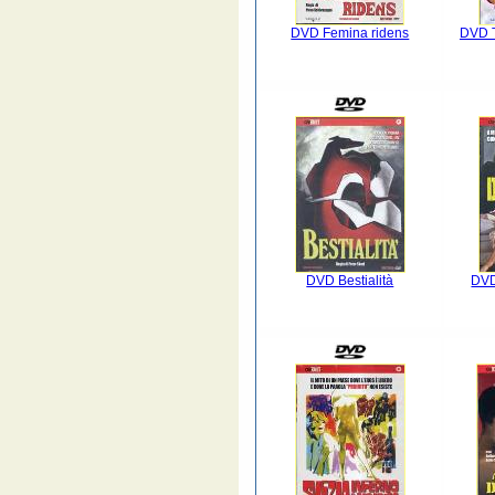
DVD Femina ridens
DVD T
DVD Bestialità
DVD