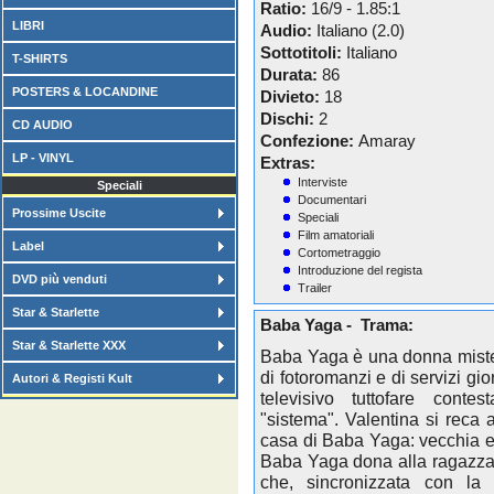
Ratio:
16/9 - 1.85:1
LIBRI
Audio:
Italiano (2.0)
Sottotitoli:
Italiano
T-SHIRTS
Durata:
86
POSTERS & LOCANDINE
Divieto:
18
Dischi:
2
CD AUDIO
Confezione:
Amaray
LP - VINYL
Extras:
Interviste
Speciali
Documentari
Prossime Uscite
Speciali
Film amatoriali
Label
Cortometraggio
Introduzione del regista
DVD più venduti
Trailer
Star & Starlette
Baba Yaga - Trama:
Star & Starlette XXX
Baba Yaga è una donna misteri
di fotoromanzi e di servizi gio
Autori & Registi Kult
televisivo tuttofare conte
"sistema". Valentina si reca a
casa di Baba Yaga: vecchia e 
Baba Yaga dona alla ragazza
che, sincronizzata con la 