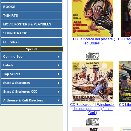
BOOKS
T-SHIRTS
MOVIE POSTERS & PLAYBILLS
SOUNDTRACKS
CD Alla ricerca del piacere (
CD L'ass
LP - VINYL
Teo Usuelli )
d
Special
Coming Soon
Labels
Top Sellers
Stars & Starlettes
Stars & Sterlettes XXX
Arthouse & Kult Directors
CD Buckaroo ( Il Winchester
CD Libe
che non perdona ) ( Lallo
Gori )