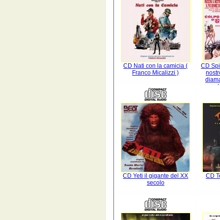
CD Nati con la camicia (
CD Spia
Franco Micalizzi )
nostr
diama
mondo
Loga
CD Yeti il gigante del XX
CD Te
secolo