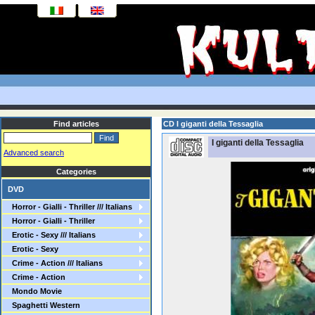
Find articles
CD I giganti della Tessaglia
I giganti della Tessaglia
Advanced search
Categories
DVD
Horror - Gialli - Thriller /// Italians
Horror - Gialli - Thriller
Erotic - Sexy /// Italians
Erotic - Sexy
Crime - Action /// Italians
Crime - Action
Mondo Movie
Spaghetti Western