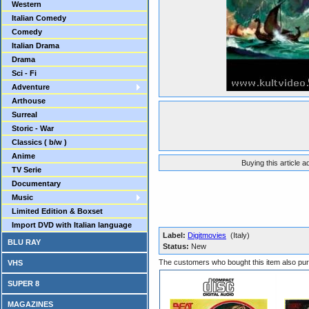
Western
Italian Comedy
Comedy
Italian Drama
Drama
Sci - Fi
Adventure
Arthouse
Surreal
Storic - War
Classics ( b/w )
Anime
Buying this article 
TV Serie
Documentary
Music
Limited Edition & Boxset
Import DVD with Italian language
Label:
Digitmovies
(Italy)
BLU RAY
Status:
New
The customers who bought this item also pu
VHS
SUPER 8
MAGAZINES