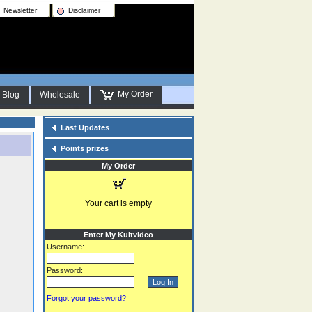
Newsletter
Disclaimer
My Order
Blog
Wholesale
Last Updates
Points prizes
My Order
Your cart is empty
Enter My Kultvideo
Username:
Password:
Forgot your password?