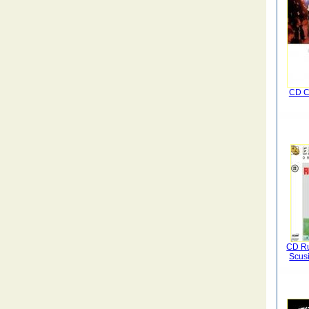
CD C
CD Ru
Scusi