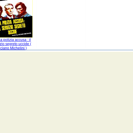
 polizia accusa : il
zio segreto uccide (
ciano Michelini )