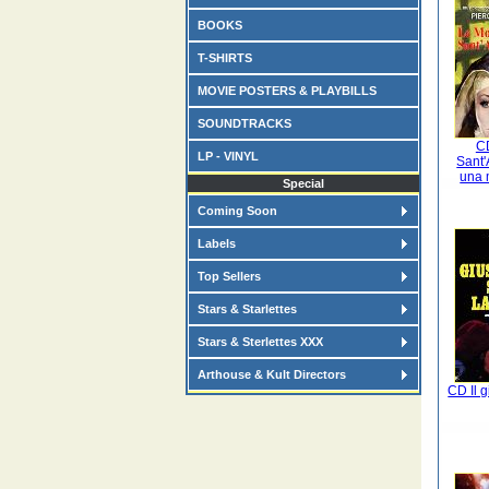
BOOKS
T-SHIRTS
MOVIE POSTERS & PLAYBILLS
SOUNDTRACKS
C
LP - VINYL
Sant'
una 
Special
Coming Soon
Labels
Top Sellers
Stars & Starlettes
Stars & Sterlettes XXX
Arthouse & Kult Directors
CD Il g