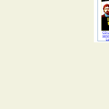
CD La
servi
Lu