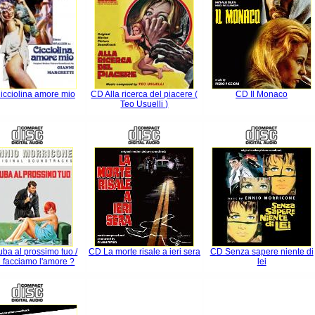
icciolina amore mio
CD Alla ricerca del piacere (
CD Il Monaco
Teo Usuelli )
ba al prossimo tuo /
CD La morte risale a ieri sera
CD Senza sapere niente di
 facciamo l'amore ?
lei