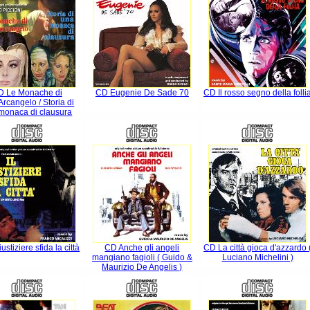
D Le Monache di
CD Eugenie De Sade 70
CD Il rosso segno della folli
Arcangelo / Storia di
monaca di clausura
iustiziere sfida la città
CD Anche gli angeli
CD La città gioca d'azzardo 
mangiano fagioli ( Guido &
Luciano Michelini )
Maurizio De Angelis )