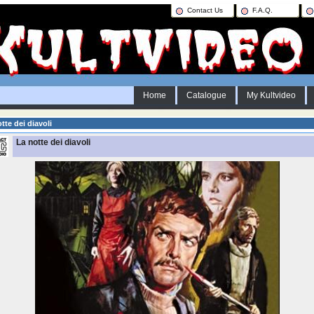
Contact Us
F.A.Q.
Home
Catalogue
My Kultvideo
tte dei diavoli
La notte dei diavoli