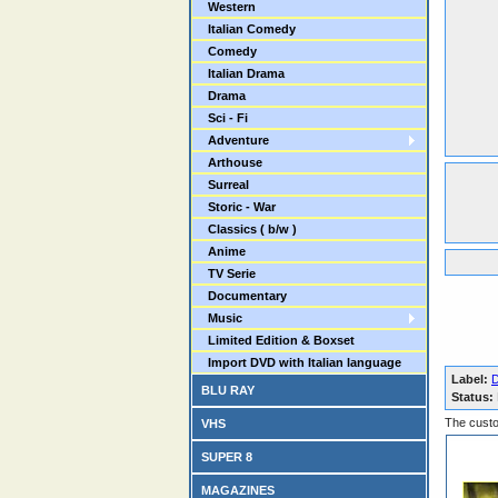
Western
Italian Comedy
Comedy
Italian Drama
Drama
Sci - Fi
Adventure
Arthouse
Surreal
Storic - War
Classics ( b/w )
Anime
TV Serie
Documentary
Music
Limited Edition & Boxset
Import DVD with Italian language
Label:
D
BLU RAY
Status:
The custo
VHS
SUPER 8
MAGAZINES