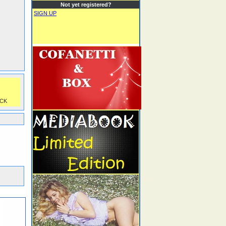
Not yet registered?
SIGN UP
CK