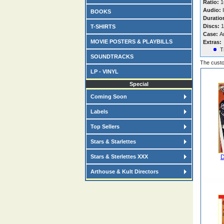
Ratio:
16
Audio:
I
BOOKS
Duratio
Discs:
1
T-SHIRTS
Case:
A
MOVIE POSTERS & PLAYBILLS
Extras:
T
SOUNDTRACKS
The custo
LP - VINYL
Special
Coming Soon
Labels
Top Sellers
Stars & Starlettes
Stars & Sterlettes XXX
D
Arthouse & Kult Directors