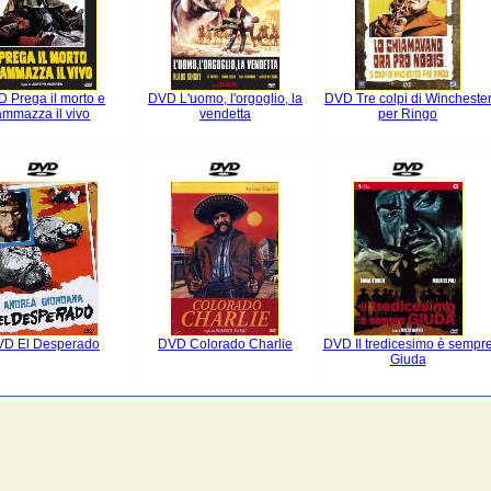
 Prega il morto e
DVD L'uomo, l'orgoglio, la
DVD Tre colpi di Wincheste
ammazza il vivo
vendetta
per Ringo
D El Desperado
DVD Colorado Charlie
DVD Il tredicesimo è sempr
Giuda