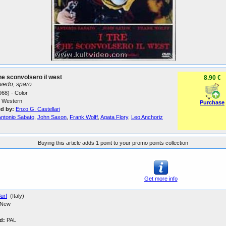
che sconvolsero il west
8.90 €
vedo, sparo
1968) - Color
Western
Purchase
ed by:
Enzo G. Castellari
Antonio Sabato
,
John Saxon
,
Frank Wolff
,
Agata Flory
,
Leo Anchoriz
Buying this article adds 1 point to your promo points collection
Get more info
urf
(Italy)
New
d:
PAL