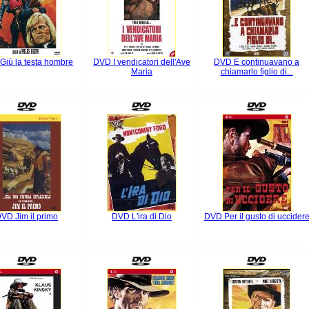
Giù la testa hombre
DVD I vendicatori dell'Ave
DVD E continuavano a
Maria
chiamarlo figlio di...
VD Jim il primo
DVD L'ira di Dio
DVD Per il gusto di uccider