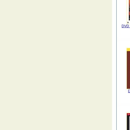
DVD 
D