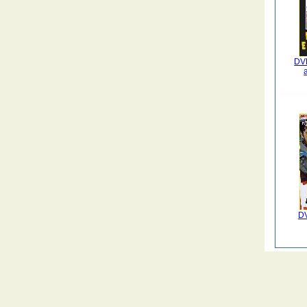
DVD
DV