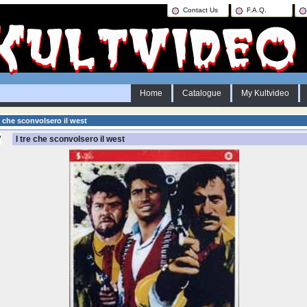
Contact Us
F.A.Q.
Home
Catalogue
My Kultvideo
e che sconvolsero il west
I tre che sconvolsero il west