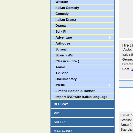
Western
Italian Comedy
Comedy
Italian Drama
Drama
Sci - Fi
Adventure
Arthouse
I tre 
Surreal
Vado, 
Italy (
Storic - War
Genre:
Classics ( b/w )
Direct
Anime
Cast:
TV Serie
Documentary
Music
Limited Edition & Boxset
Import DVD with Italian language
BLU RAY
VHS
Label:
S
Status:
SUPER 8
Area:
2
Standar
MAGAZINES