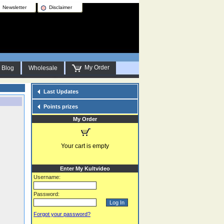
Newsletter
Disclaimer
My Order
Blog
Wholesale
Last Updates
Points prizes
My Order
Your cart is empty
Enter My Kultvideo
Username:
Password:
Forgot your password?