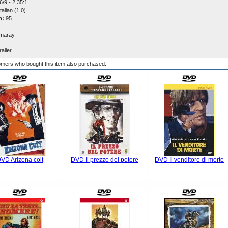
/9 - 2.35:1
talian (1.0)
n:
95
maray
railer
mers who bought this item also purchased:
VD Arizona colt
DVD Il prezzo del potere
DVD Il venditore di morte