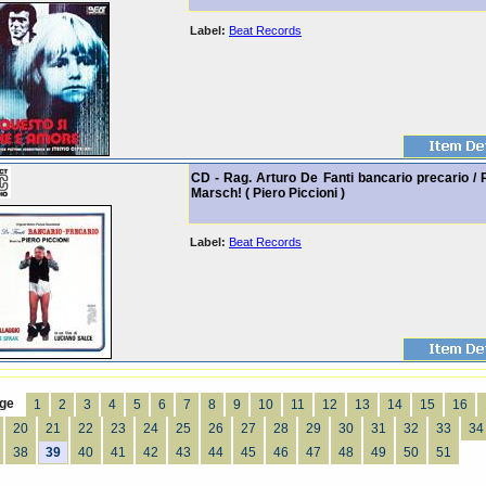
Label:
Beat Records
CD - Rag. Arturo De Fanti bancario precario / 
Marsch! ( Piero Piccioni )
Label:
Beat Records
ge
1
2
3
4
5
6
7
8
9
10
11
12
13
14
15
16
20
21
22
23
24
25
26
27
28
29
30
31
32
33
34
38
39
40
41
42
43
44
45
46
47
48
49
50
51