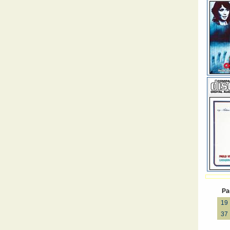
Pa
19
37