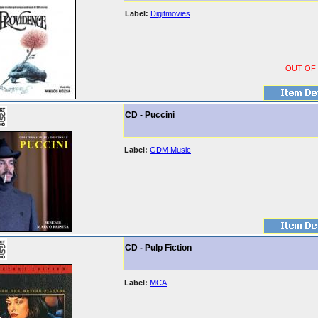
Label:
Digitmovies
OUT OF
CD - Puccini
Label:
GDM Music
CD - Pulp Fiction
Label:
MCA