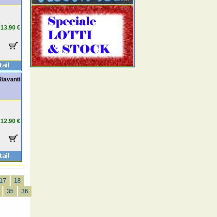
13.90 €
Riavanti
12.90 €
17
18
35
36