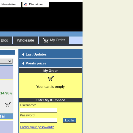
Newsletter
Disclaimer
My Order
Blog
Wholesale
Last Updates
Points prizes
My Order
Your cart is empty
14.90 €
Enter My Kultvideo
Username:
Password:
Forgot your password?