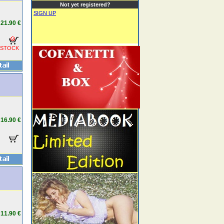
Not yet registered?
SIGN UP
21.90 €
 STOCK
16.90 €
11.90 €