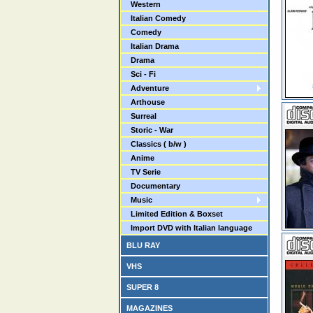
Western
Italian Comedy
Comedy
Italian Drama
Drama
Sci - Fi
Adventure
Arthouse
Surreal
Storic - War
Classics ( b/w )
Anime
TV Serie
Documentary
Music
Limited Edition & Boxset
Import DVD with Italian language
BLU RAY
VHS
SUPER 8
MAGAZINES