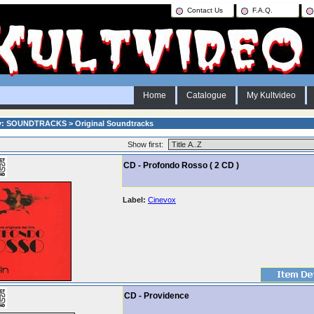
Contact Us
F.A.Q.
Home
Catalogue
My Kultvideo
y: SOUNDTRACKS > Original Soundtracks
Show first:
CD - Profondo Rosso ( 2 CD )
Label:
Cinevox
CD - Providence