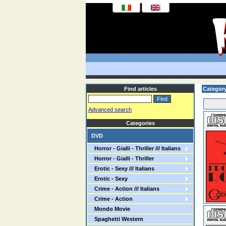
Find articles
Categor
Advanced search
Categories
DVD
Horror - Gialli - Thriller /// Italians
Horror - Gialli - Thriller
Erotic - Sexy /// Italians
Erotic - Sexy
Crime - Action /// Italians
Crime - Action
Mondo Movie
Spaghetti Western