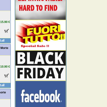
15.90 €
 Morte
10.90 €
morte