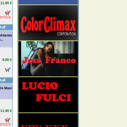
11.90 €
 STOCK
Attento
...
9.90 €
 De Masi
11.90 €
 STOCK