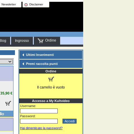
Newsletter
Disclaimer
Ordine
Blog
Ingrosso
Ultimi Inserimenti
Premi raccolta punti
Ordine
Il carrello è vuoto
35,90 €
Accesso a My Kultvideo
Username:
Password:
Hai dimenticato la password?