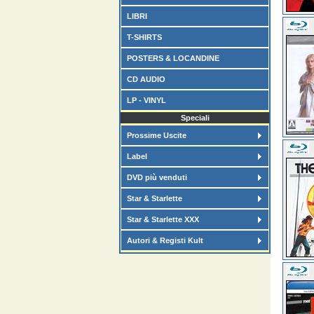
LIBRI
T-SHIRTS
POSTERS & LOCANDINE
CD AUDIO
LP - VINYL
Speciali
Prossime Uscite
Label
DVD più venduti
Star & Starlette
Star & Starlette XXX
Autori & Registi Kult