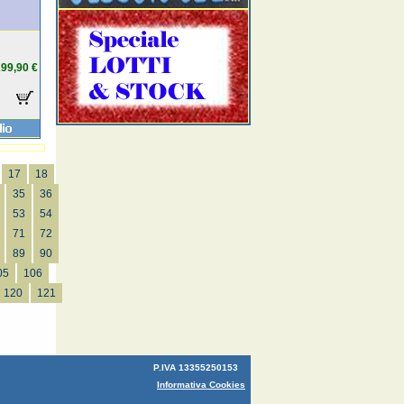
99,90 €
17
18
35
36
53
54
71
72
89
90
05
106
120
121
P.IVA 13355250153
Informativa Cookies