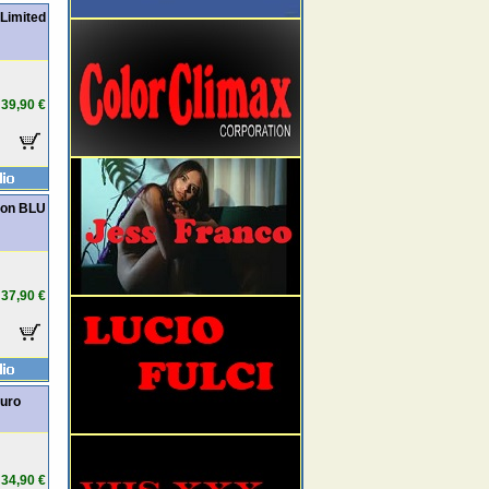
 Limited
39,90 €
tion BLU
37,90 €
auro
34,90 €