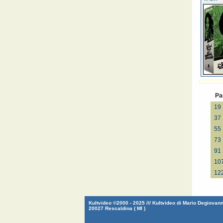
Pa
19
37
55
73
91
10
12
Kultvideo ©2000 - 2025 /// Kultvideo di Mario Degiovanni
20027 Rescaldina ( MI )