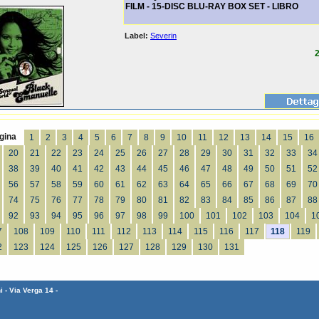
FILM - 15-DISC BLU-RAY BOX SET - LIBRO
Label:
Severin
2
gina
1
2
3
4
5
6
7
8
9
10
11
12
13
14
15
16
20
21
22
23
24
25
26
27
28
29
30
31
32
33
34
38
39
40
41
42
43
44
45
46
47
48
49
50
51
52
56
57
58
59
60
61
62
63
64
65
66
67
68
69
70
74
75
76
77
78
79
80
81
82
83
84
85
86
87
88
92
93
94
95
96
97
98
99
100
101
102
103
104
1
7
108
109
110
111
112
113
114
115
116
117
118
119
2
123
124
125
126
127
128
129
130
131
 - Via Verga 14 -