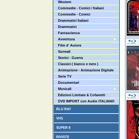
Western
Commedie - Comici / Italiani
Commedie - Comici
Drammatici Italiani
Drammatici
Fantascienza
Avventura
Film d' Autore
Surreali
Storici - Guerra
Classici ( bianco e nero )
Animazione - Animazione Digitale
Serie TV
Documentari
Musicali
Edizioni Limitate & Cofanetti
DVD IMPORT con Audio ITALIANO
BLU RAY
VHS
SUPER 8
RIVISTE