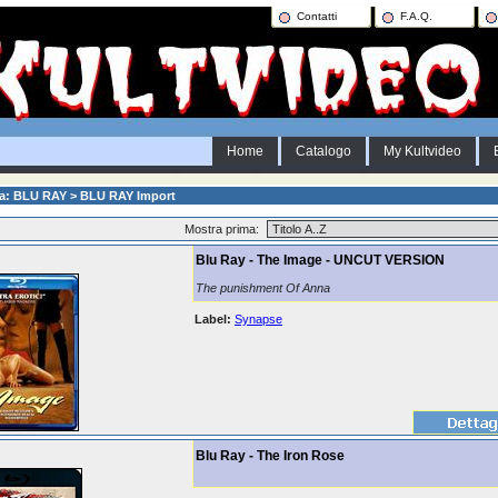
Contatti
F.A.Q.
Home
Catalogo
My Kultvideo
ia: BLU RAY > BLU RAY Import
Mostra prima:
Blu Ray - The Image - UNCUT VERSION
The punishment Of Anna
Label:
Synapse
Blu Ray - The Iron Rose