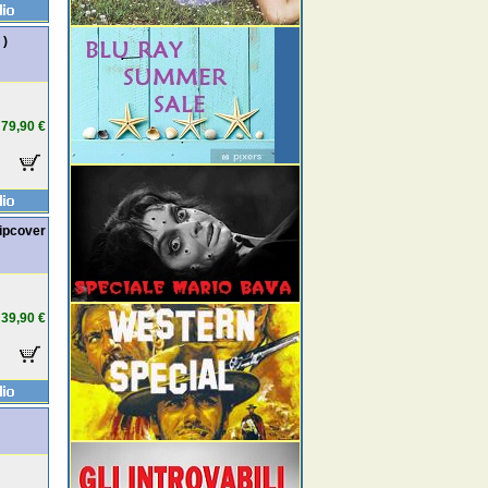
 )
79,90 €
lipcover
39,90 €