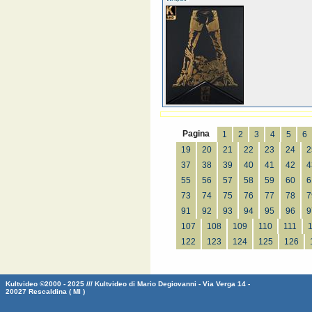
Pagina
1
2
3
4
5
6
19
20
21
22
23
24
2
37
38
39
40
41
42
4
55
56
57
58
59
60
6
73
74
75
76
77
78
7
91
92
93
94
95
96
9
107
108
109
110
111
122
123
124
125
126
Kultvideo ©2000 - 2025 /// Kultvideo di Mario Degiovanni - Via Verga 14 -
20027 Rescaldina ( MI )