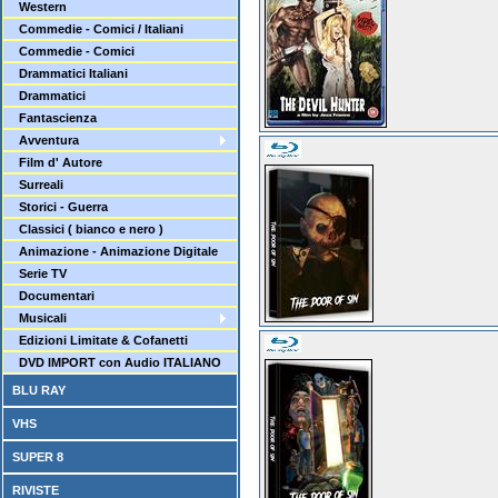
Western
Commedie - Comici / Italiani
Commedie - Comici
Drammatici Italiani
Drammatici
Fantascienza
Avventura
Film d' Autore
Surreali
Storici - Guerra
Classici ( bianco e nero )
Animazione - Animazione Digitale
Serie TV
Documentari
Musicali
Edizioni Limitate & Cofanetti
DVD IMPORT con Audio ITALIANO
BLU RAY
VHS
SUPER 8
RIVISTE