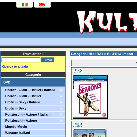
Trova articoli
Categoria: BLU RAY > BLU RAY Import
Ricerca avanzata
Categorie
DVD
Horror - Gialli - Thriller / Italiani
Horror - Gialli - Thriller
Erotici - Sexy / Italiani
Erotici - Sexy
Polizieschi - Azione / Italiani
Polizieschi - Azione
Mondo Movie
Western Italiani