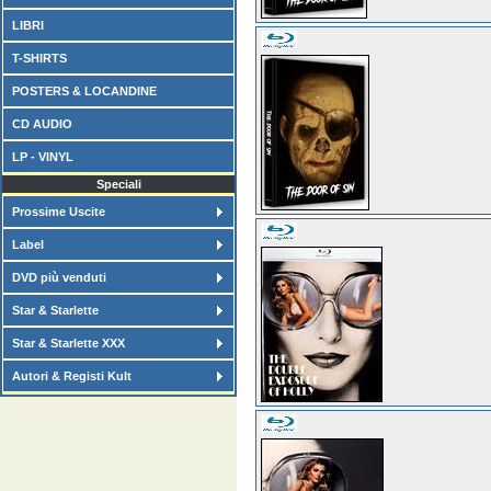
LIBRI
T-SHIRTS
POSTERS & LOCANDINE
CD AUDIO
LP - VINYL
Speciali
Prossime Uscite
Label
DVD più venduti
Star & Starlette
Star & Starlette XXX
Autori & Registi Kult