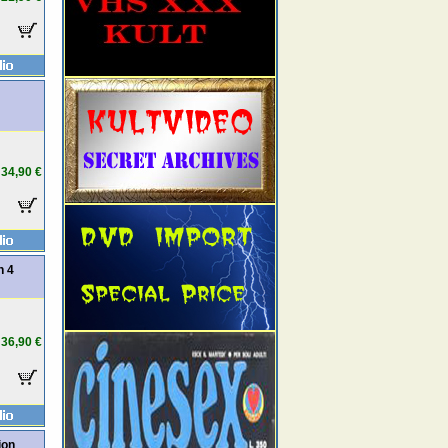
34,90 €
n 4
36,90 €
ion