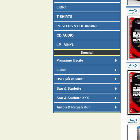
LIBRI
T-SHIRTS
POSTERS & LOCANDINE
CD AUDIO
LP - VINYL
Speciali
Prossime Uscite
Label
DVD più venduti
Star & Starlette
Star & Starlette XXX
Autori & Registi Kult