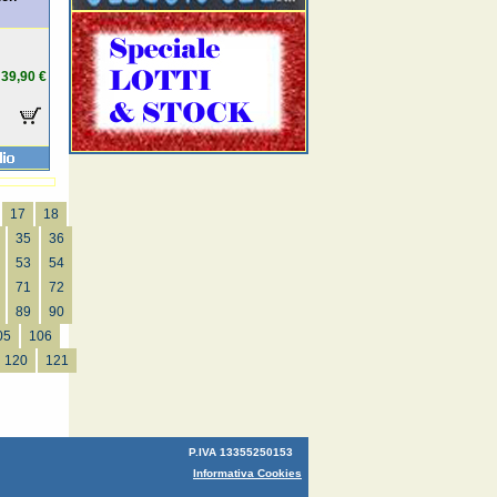
39,90 €
17
18
35
36
53
54
71
72
89
90
05
106
120
121
P.IVA 13355250153
Informativa Cookies