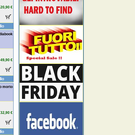
20,90 €
ediabook
49,90 €
mo morto
32,90 €