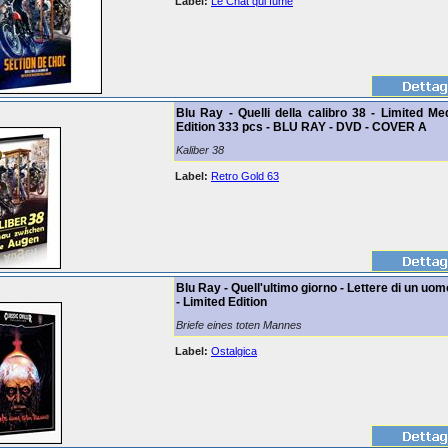
Label:
Le Chat qui fume
Blu Ray - Quelli della calibro 38 - Limited M
Edition 333 pcs - BLU RAY - DVD - COVER A
Kaliber 38
Label:
Retro Gold 63
Blu Ray - Quell'ultimo giorno - Lettere di un uo
- Limited Edition
Briefe eines toten Mannes
Label:
Ostalgica