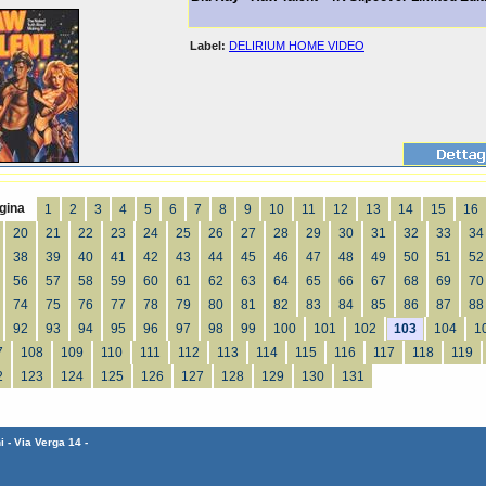
Label:
DELIRIUM HOME VIDEO
gina
1
2
3
4
5
6
7
8
9
10
11
12
13
14
15
16
20
21
22
23
24
25
26
27
28
29
30
31
32
33
34
38
39
40
41
42
43
44
45
46
47
48
49
50
51
52
56
57
58
59
60
61
62
63
64
65
66
67
68
69
70
74
75
76
77
78
79
80
81
82
83
84
85
86
87
88
92
93
94
95
96
97
98
99
100
101
102
103
104
1
7
108
109
110
111
112
113
114
115
116
117
118
119
2
123
124
125
126
127
128
129
130
131
 - Via Verga 14 -