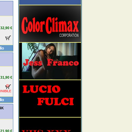
32,90 €
31,90 €
NIBILE
 4K
21,90 €