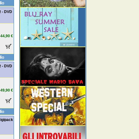
R - DVD
44,90 €
R - DVD
49,90 €
igipack