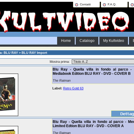
Contatti
F.A.Q.
Home
Catalogo
My Kultvideo
ia: BLU RAY > BLU RAY Import
Mostra prima:
Blu Ray - Quella villa in fondo al parco - 
Mediabook Edition BLU RAY - DVD - COVER B
The Ratman
Label:
Retro Gold 63
Blu Ray - Quella villa in fondo al parco - Me
Limited Edtion BLU RAY - DVD - COVER A
The Ratman