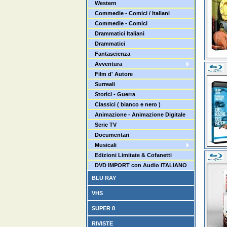
Western
Commedie - Comici / Italiani
Commedie - Comici
Drammatici Italiani
Drammatici
Fantascienza
Avventura
Film d' Autore
Surreali
Storici - Guerra
Classici ( bianco e nero )
Animazione - Animazione Digitale
Serie TV
Documentari
Musicali
Edizioni Limitate & Cofanetti
DVD IMPORT con Audio ITALIANO
BLU RAY
VHS
SUPER 8
RIVISTE