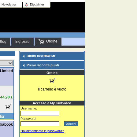
Newsletter
Disclaimer
Ordine
Blog
Ingrosso
Ultimi Inserimenti
Premi raccolta punti
Limited
Ordine
Il carrello è vuoto
44,90 €
Accesso a My Kultvideo
Username:
Password:
diabook
Hai dimenticato la password?