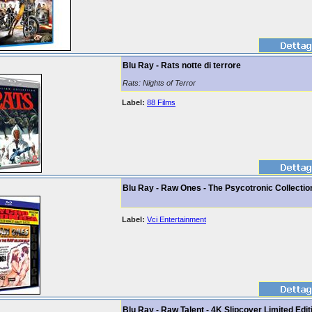
Blu Ray - Rats notte di terrore
Rats: Nights of Terror
Label:
88 Films
Blu Ray - Raw Ones - The Psycotronic Collectio
Label:
Vci Entertainment
Blu Ray - Raw Talent - 4K Slipcover Limited Edit