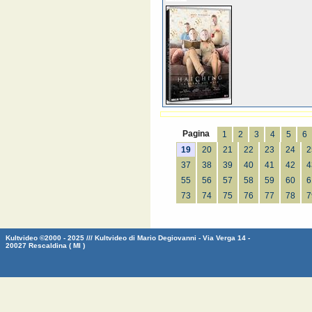
Pagina
1
2
3
4
5
6
19
20
21
22
23
24
2
37
38
39
40
41
42
4
55
56
57
58
59
60
6
73
74
75
76
77
78
7
Kultvideo ©2000 - 2025 /// Kultvideo di Mario Degiovanni - Via Verga 14 -
20027 Rescaldina ( MI )