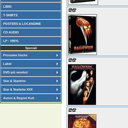
LIBRI
T-SHIRTS
POSTERS & LOCANDINE
CD AUDIO
LP - VINYL
Speciali
Prossime Uscite
Label
DVD più venduti
Star & Starlette
Star & Starlette XXX
Autori & Registi Kult