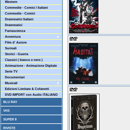
Western
Commedie - Comici / Italiani
Commedie - Comici
Drammatici Italiani
Drammatici
Fantascienza
Avventura
Film d' Autore
Surreali
Storici - Guerra
Classici ( bianco e nero )
Animazione - Animazione Digitale
Serie TV
Documentari
Musicali
Edizioni Limitate & Cofanetti
DVD IMPORT con Audio ITALIANO
BLU RAY
VHS
SUPER 8
RIVISTE