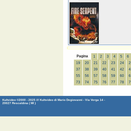
Pagina
1
2
3
4
5
6
19
20
21
22
23
24
2
37
38
39
40
41
42
4
55
56
57
58
59
60
6
73
74
75
76
77
78
7
Kultvideo ©2000 - 2025 /// Kultvideo di Mario Degiovanni - Via Verga 14 -
20027 Rescaldina ( MI )