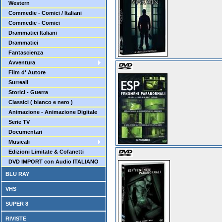
Western
Commedie - Comici / Italiani
Commedie - Comici
Drammatici Italiani
Drammatici
Fantascienza
Avventura
Film d' Autore
Surreali
Storici - Guerra
Classici ( bianco e nero )
Animazione - Animazione Digitale
Serie TV
Documentari
Musicali
Edizioni Limitate & Cofanetti
DVD IMPORT con Audio ITALIANO
BLU RAY
VHS
SUPER 8
RIVISTE