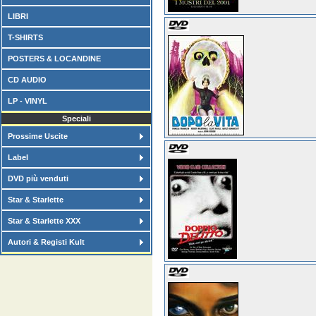
LIBRI
T-SHIRTS
POSTERS & LOCANDINE
CD AUDIO
LP - VINYL
Speciali
Prossime Uscite
Label
DVD più venduti
Star & Starlette
Star & Starlette XXX
Autori & Registi Kult