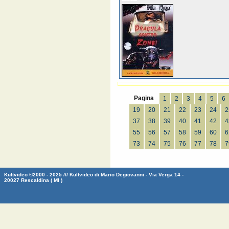
Pagina
1
2
3
4
5
6
19
20
21
22
23
24
2
37
38
39
40
41
42
4
55
56
57
58
59
60
6
73
74
75
76
77
78
7
Kultvideo ©2000 - 2025 /// Kultvideo di Mario Degiovanni - Via Verga 14 -
20027 Rescaldina ( MI )