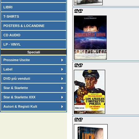
LIBRI
T-SHIRTS
POSTERS & LOCANDINE
CD AUDIO
LP - VINYL
Speciali
Prossime Uscite
Label
DVD più venduti
Star & Starlette
Star & Starlette XXX
Autori & Registi Kult