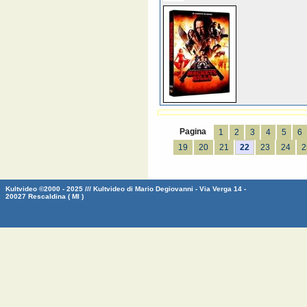
Pagina
1
2
3
4
5
6
19
20
21
22
23
24
2
Kultvideo ©2000 - 2025 /// Kultvideo di Mario Degiovanni - Via Verga 14 -
20027 Rescaldina ( MI )