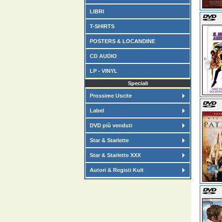
LIBRI
T-SHIRTS
POSTERS & LOCANDINE
CD AUDIO
LP - VINYL
Speciali
Prossime Uscite
Label
DVD più venduti
Star & Starlette
Star & Starlette XXX
Autori & Registi Kult