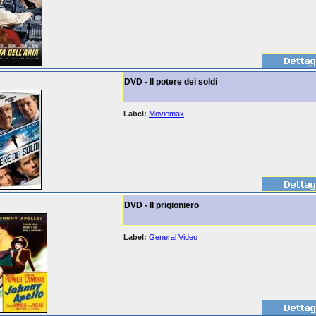
DVD - Il potere dei soldi
Label:
Moviemax
DVD - Il prigioniero
Label:
General Video