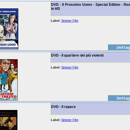
DVD - Il Prossimo Uomo - Special Edition - Re
In HD
Label:
Sinister Film
DVD - Il quartiere dei più violenti
Label:
Sinister Film
DVD - Il rapace
Label:
Sinister Film