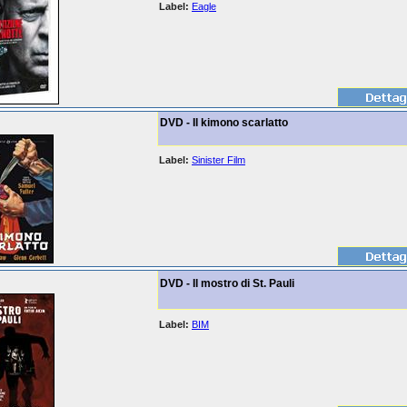
Label:
Eagle
DVD - Il kimono scarlatto
Label:
Sinister Film
DVD - Il mostro di St. Pauli
Label:
BIM