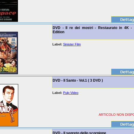
DVD - Il re dei mostri - Restaurato in 4K - 
Edition
Label:
Sinister Film
DVD - Il Santo - Vol.1 ( 3 DVD )
Label:
Pulp Video
ARTICOLO NON DISPO
DVD - Il segreto dello scorpione