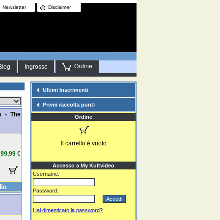
Newsletter
Disclaimer
Ordine
Blog
Ingrosso
Ultimi Inserimenti
Premi raccolta punti
h - The
Ordine
Il carrello è vuoto
99,99 €
Accesso a My Kultvideo
Username:
Password:
Hai dimenticato la password?