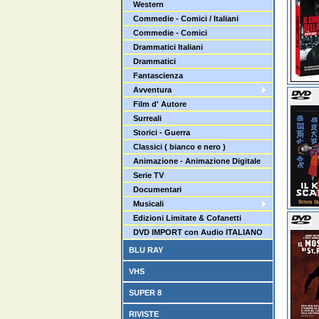
Western
Commedie - Comici / Italiani
Commedie - Comici
Drammatici Italiani
Drammatici
Fantascienza
Avventura
Film d' Autore
Surreali
Storici - Guerra
Classici ( bianco e nero )
Animazione - Animazione Digitale
Serie TV
Documentari
Musicali
Edizioni Limitate & Cofanetti
DVD IMPORT con Audio ITALIANO
BLU RAY
VHS
SUPER 8
RIVISTE