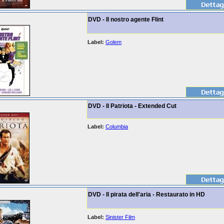
DVD - Il nostro agente Flint
Label:
Golem
DVD - Il Patriota - Extended Cut
Label:
Columbia
DVD - Il pirata dell'aria - Restaurato in HD
Label:
Sinister Film