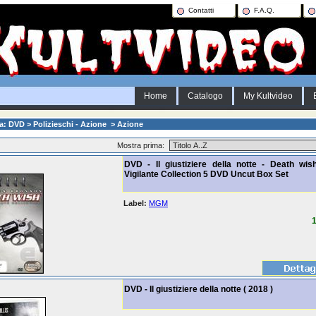
Contatti
F.A.Q.
Home
Catalogo
My Kultvideo
a: DVD > Polizieschi - Azione > Azione
Mostra prima:
DVD - Il giustiziere della notte - Death wis
Vigilante Collection 5 DVD Uncut Box Set
Label:
MGM
1
DVD - Il giustiziere della notte ( 2018 )