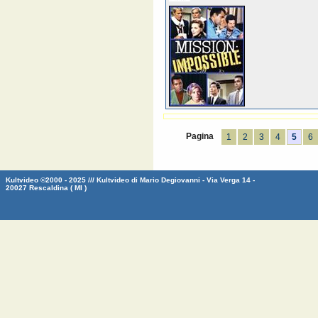
Pagina
1
2
3
4
5
6
Kultvideo ©2000 - 2025 /// Kultvideo di Mario Degiovanni - Via Verga 14 -
20027 Rescaldina ( MI )