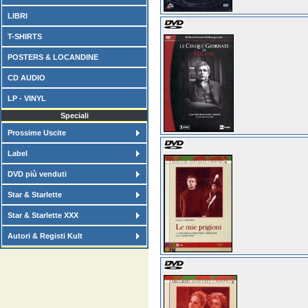
LIBRI
T-SHIRTS
POSTERS & LOCANDINE
CD AUDIO
LP - VINYL
Speciali
Prossime Uscite
Label
DVD più venduti
Star & Starlette
Star & Starlette XXX
Autori & Registi Kult