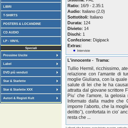
Sistema:
PAL
Ratio:
16/9 - 2.35:1
LIBRI
Audio:
Italiano (2.0)
T-SHIRTS
Sottotitoli:
Italiano
Durata:
124
POSTERS & LOCANDINE
Divieto:
14
CD AUDIO
Dischi:
1
Confezione:
Digipack
LP - VINYL
Extras:
Speciali
Interviste
Prossime Uscite
L'innocente - Trama:
Label
Tullio Hermil, ricchissimo, a
DVD più venduti
relazione con l'amante di tu
moglie Giuliana, con la quale 
Star & Starlette
salute di lei che le ha causa
attratta dal giovane scrittore 
Star & Starlette XXX
Piu' che l'amore, la gelosia 
Autori & Registi Kult
Informato dalla madre che Gi
imporre l'aborto, che la mogl
delitto"), confortata in cio' 
resta che ...