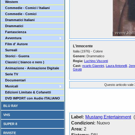
Western
Commedie - Comici / Italiani
Commedie - Comici
Drammatici Italiani
Drammatici
Fantascienza
Avventura
Film d' Autore
L'innocente
Surreali
Italia (1976) - Colore
Storici - Guerra
Genere:
Drammatico
Regia:
Luchino Visconti
Classici ( bianco e nero )
Cast:
ncarlo Giannini
,
Laura Antonelli
,
Jenn
Animazione - Animazione Digitale
Girotti
Serie TV
Documentari
Questo articolo vale 
Musicali
Edizioni Limitate & Cofanetti
DVD IMPORT con Audio ITALIANO
BLU RAY
VHS
Label:
Mustang Entertainment
(I
Condizioni:
Nuovo
SUPER 8
Area:
2
RIVISTE