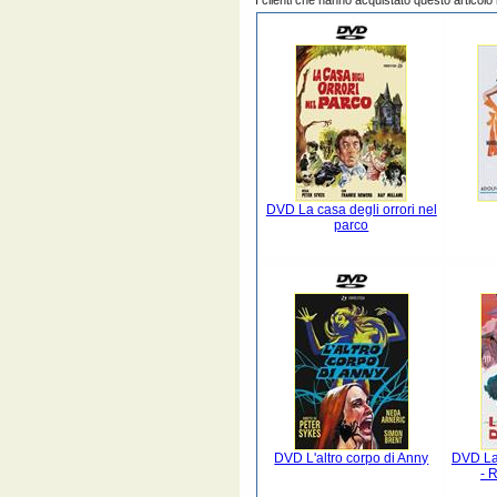
I clienti che hanno acquistato questo articol
DVD La casa degli orrori nel
parco
DVD L'altro corpo di Anny
DVD La 
- 