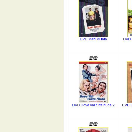
DVD Mani di fata
DVD I
DVD Dove vai tutta nuda ?
DVD U