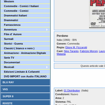
Western
Commedie - Comici / Italiani
Commedie - Comici
Drammatici Italiani
Drammatici
Fantascienza
Avventura
Film d' Autore
Perdono
Surreali
Italia (1966) - B/N
Storici - Guerra
Genere:
Commedia
Regia:
Ettore M. Fizzarotti
Classici ( bianco e nero )
Cast:
Nino Taranto
,
Fabrizio Moroni
,
Laura
Animazione - Animazione Digitale
Matania
Serie TV
Documentari
Questo articolo vale 1
Musicali
Edizioni Limitate & Cofanetti
DVD IMPORT con Audio ITALIANO
BLU RAY
VHS
Label:
01 Distribution
(Italia)
Condizioni:
Nuovo
SUPER 8
Area:
2
Sistema:
PAL
RIVISTE