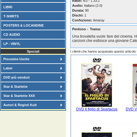
Ratio:
4/3 - 1.33:1
Audio:
Italiano (2.0)
LIBRI
Durata:
90
Dischi:
1
T-SHIRTS
Confezione:
Amaray
POSTERS & LOCANDINE
Perdono - Trama:
CD AUDIO
Una trovatella vuole fare del cinema. 
canzoni che esibisce una giovane Cate
LP - VINYL
Speciali
I clienti che hanno acquistato questo articol
Prossime Uscite
Label
DVD più venduti
Star & Starlette
Star & Starlette XXX
Autori & Registi Kult
DVD Il figlio di Spartacus
DVD Vi