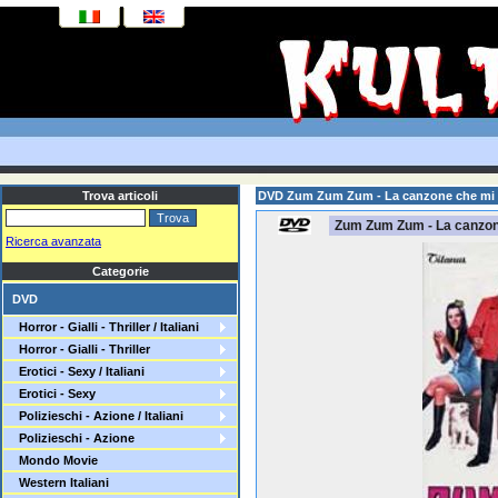
Trova articoli
DVD Zum Zum Zum - La canzone che mi p
Zum Zum Zum - La canzone
Ricerca avanzata
Categorie
DVD
Horror - Gialli - Thriller / Italiani
Horror - Gialli - Thriller
Erotici - Sexy / Italiani
Erotici - Sexy
Polizieschi - Azione / Italiani
Polizieschi - Azione
Mondo Movie
Western Italiani