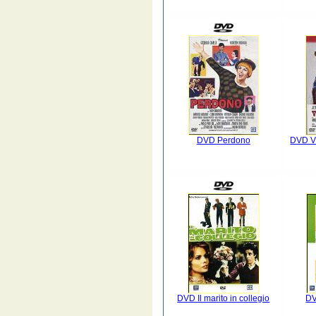
DVD Perdono
DVD Vi
DVD Il marito in collegio
DV