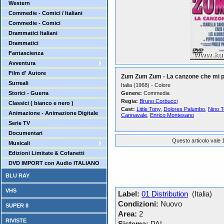
Western
Commedie - Comici / Italiani
Commedie - Comici
Drammatici Italiani
Drammatici
Fantascienza
Avventura
Film d' Autore
Zum Zum Zum - La canzone che mi pa
Surreali
Italia (1968) - Colore
Storici - Guerra
Genere:
Commedia
Regia:
Bruno Corbucci
Classici ( bianco e nero )
Cast:
Little Tony
,
Dolores Palumbo
,
Nino T
Animazione - Animazione Digitale
Cannavale
,
Enrico Montesano
Serie TV
Documentari
Questo articolo vale 1
Musicali
Edizioni Limitate & Cofanetti
DVD IMPORT con Audio ITALIANO
BLU RAY
VHS
Label:
01 Distribution
(Italia)
Condizioni:
Nuovo
SUPER 8
Area:
2
RIVISTE