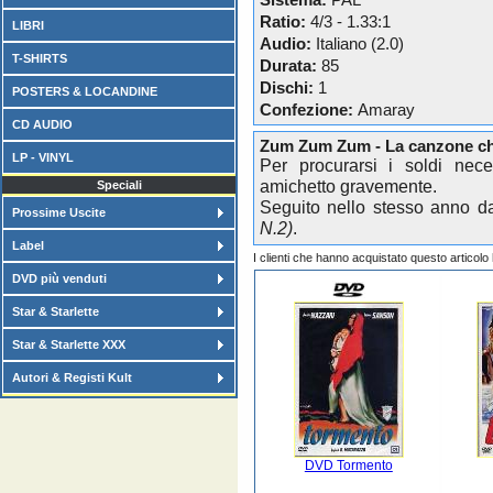
Sistema:
PAL
Ratio:
4/3 - 1.33:1
LIBRI
Audio:
Italiano (2.0)
T-SHIRTS
Durata:
85
Dischi:
1
POSTERS & LOCANDINE
Confezione:
Amaray
CD AUDIO
Zum Zum Zum - La canzone che
LP - VINYL
Per procurarsi i soldi nec
amichetto gravemente.
Speciali
Seguito nello stesso anno 
Prossime Uscite
N.2)
.
Label
I clienti che hanno acquistato questo articol
DVD più venduti
Star & Starlette
Star & Starlette XXX
Autori & Registi Kult
DVD Tormento