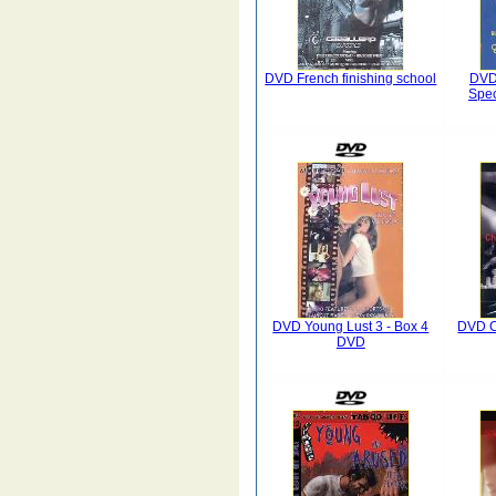
DVD French finishing school
DVD 
Spec
DVD Young Lust 3 - Box 4
DVD C
DVD