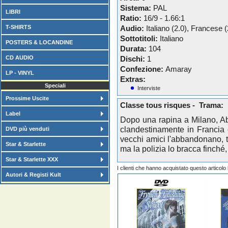
Sistema:
PAL
LIBRI
Ratio:
16/9 - 1.66:1
T-SHIRTS
Audio:
Italiano (2.0), Francese (
Sottotitoli:
Italiano
POSTERS & LOCANDINE
Durata:
104
CD AUDIO
Dischi:
1
Confezione:
Amaray
LP - VINYL
Extras:
Speciali
Interviste
Prossime Uscite
Classe tous risques - Trama:
Label
Dopo una rapina a Milano, Ab
clandestinamente in Francia c
DVD più venduti
vecchi amici l'abbandonano, tr
Star & Starlette
ma la polizia lo bracca finché, d
Star & Starlette XXX
I clienti che hanno acquistato questo articol
Autori & Registi Kult