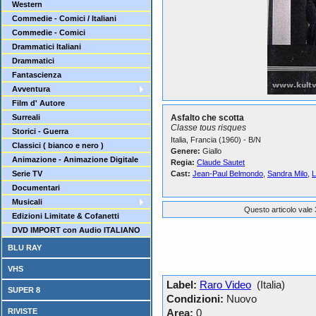
Western
Commedie - Comici / Italiani
Commedie - Comici
Drammatici Italiani
Drammatici
Fantascienza
Avventura
Film d' Autore
Surreali
Asfalto che scotta
Classe tous risques
Storici - Guerra
Italia, Francia (1960) - B/N
Classici ( bianco e nero )
Genere:
Giallo
Animazione - Animazione Digitale
Regia:
Claude Sautet
Serie TV
Cast:
Jean-Paul Belmondo
,
Sandra Milo
,
L
Documentari
Musicali
Questo articolo vale 
Edizioni Limitate & Cofanetti
DVD IMPORT con Audio ITALIANO
BLU RAY
VHS
Label:
Raro Video
(Italia)
SUPER 8
Condizioni:
Nuovo
RIVISTE
Area:
0