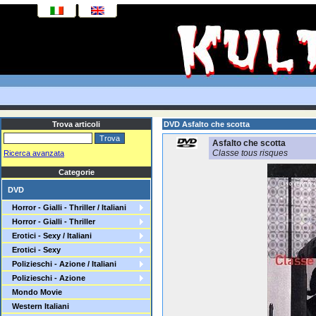
Trova articoli
DVD Asfalto che scotta
Asfalto che scotta
Classe tous risques
Ricerca avanzata
Categorie
DVD
Horror - Gialli - Thriller / Italiani
Horror - Gialli - Thriller
Erotici - Sexy / Italiani
Erotici - Sexy
Polizieschi - Azione / Italiani
Polizieschi - Azione
Mondo Movie
Western Italiani