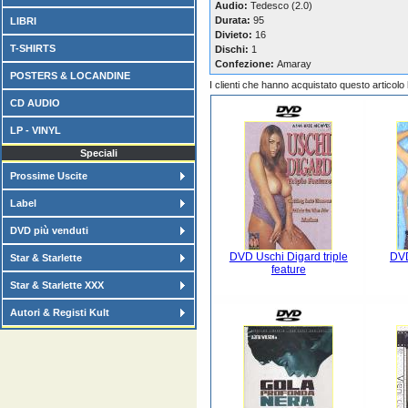
Audio:
Tedesco (2.0)
Durata:
95
LIBRI
Divieto:
16
T-SHIRTS
Dischi:
1
Confezione:
Amaray
POSTERS & LOCANDINE
I clienti che hanno acquistato questo articol
CD AUDIO
LP - VINYL
Speciali
Prossime Uscite
Label
DVD più venduti
DVD Uschi Digard triple
DVD
Star & Starlette
feature
Star & Starlette XXX
Autori & Registi Kult