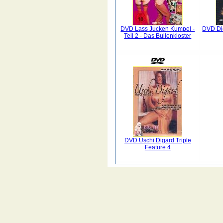
DVD Lass Jucken Kumpel -
DVD Die
Teil 2 - Das Bullenkloster
DVD Uschi Digard Triple
Feature 4