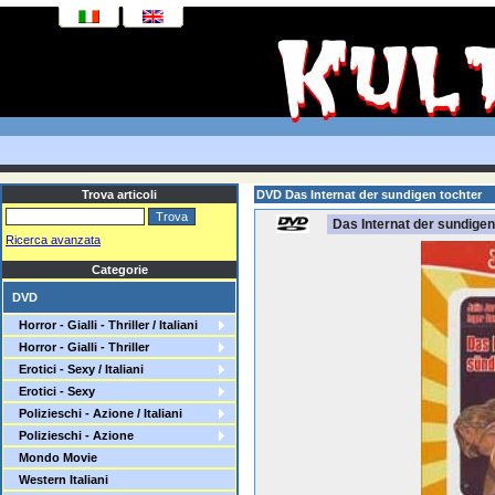
Trova articoli
DVD Das Internat der sundigen tochter
Das Internat der sundigen
Ricerca avanzata
Categorie
DVD
Horror - Gialli - Thriller / Italiani
Horror - Gialli - Thriller
Erotici - Sexy / Italiani
Erotici - Sexy
Polizieschi - Azione / Italiani
Polizieschi - Azione
Mondo Movie
Western Italiani