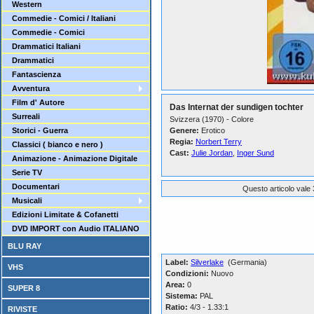
Western
Commedie - Comici / Italiani
Commedie - Comici
Drammatici Italiani
Drammatici
Fantascienza
Avventura
Film d' Autore
Das Internat der sundigen tochter
Surreali
Svizzera (1970) - Colore
Storici - Guerra
Genere:
Erotico
Regia:
Norbert Terry
Classici ( bianco e nero )
Cast:
Julie Jordan
,
Inger Sund
Animazione - Animazione Digitale
Serie TV
Documentari
Questo articolo vale 
Musicali
Edizioni Limitate & Cofanetti
DVD IMPORT con Audio ITALIANO
BLU RAY
Label:
Silverlake
(Germania)
VHS
Condizioni:
Nuovo
Area:
0
SUPER 8
Sistema:
PAL
Ratio:
4/3 - 1.33:1
RIVISTE