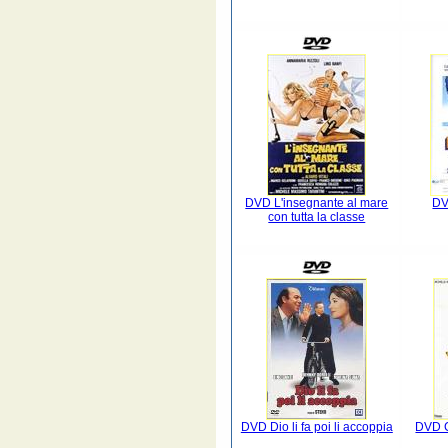
DVD L'insegnante al mare
DV
con tutta la classe
DVD Dio li fa poi li accoppia
DVD C