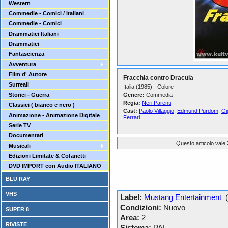
Western
Commedie - Comici / Italiani
Commedie - Comici
Drammatici Italiani
Drammatici
Fantascienza
Avventura
Film d' Autore
Fracchia contro Dracula
Surreali
Italia (1985) - Colore
Storici - Guerra
Genere:
Commedia
Regia:
Neri Parenti
Classici ( bianco e nero )
Cast:
Paolo Villaggio
,
Edmund Purdom
,
Gi
Animazione - Animazione Digitale
Ferrari
Serie TV
Documentari
Questo articolo vale 
Musicali
Edizioni Limitate & Cofanetti
DVD IMPORT con Audio ITALIANO
BLU RAY
VHS
Label:
Mustang Entertainment
(I
Condizioni:
Nuovo
SUPER 8
Area:
2
RIVISTE