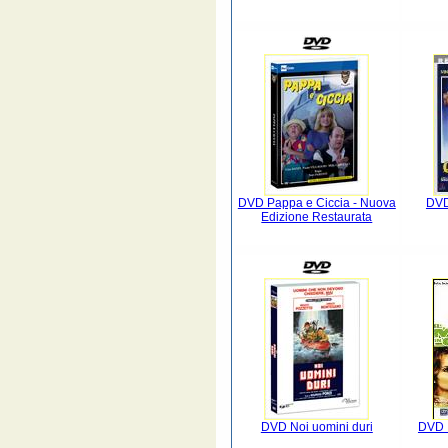
DVD Pappa e Ciccia - Nuova
DVD
Edizione Restaurata
DVD Noi uomini duri
DVD I