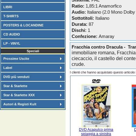
Sistema:
PAL
Ratio:
1,85:1 Anamorfico
LIBRI
Audio:
Italiano (2.0 Mono Dolby 
T-SHIRTS
Sottotitoli:
Italiano
Durata:
87
POSTERS & LOCANDINE
Dischi:
1
CD AUDIO
Confezione:
Amaray
LP - VINYL
Fracchia contro Dracula - Tra
Speciali
immobiliare romana, Fracchia c
ciecaccio, il castello del con
Prossime Uscite
crude.
Label
I clienti che hanno acquistato questo articol
DVD più venduti
Star & Starlette
Star & Starlette XXX
Autori & Registi Kult
DVD Acapulco prima
D
spiaggia a sinistra