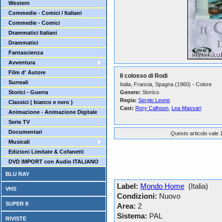
Western
Commedie - Comici / Italiani
Commedie - Comici
Drammatici Italiani
Drammatici
Fantascienza
Avventura
Film d' Autore
Il colosso di Rodi
Surreali
Italia, Francia, Spagna (1960) - Colore
Storici - Guerra
Genere:
Storico
Regia:
Sergio Leone
Classici ( bianco e nero )
Cast:
Rory Calhoun
,
Lea Massari
Animazione - Animazione Digitale
Serie TV
Documentari
Questo articolo vale 1
Musicali
Edizioni Limitate & Cofanetti
DVD IMPORT con Audio ITALIANO
BLU RAY
Label:
Mondo Home
(Italia)
VHS
Condizioni:
Nuovo
SUPER 8
Area:
2
Sistema:
PAL
RIVISTE