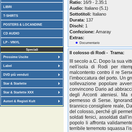
Ratio:
16/9 - 2.35:1
LIBRI
Audio:
Italiano (5.1)
Sottotitoli:
Italiano
T-SHIRTS
Durata:
137
POSTERS & LOCANDINE
Dischi:
1
Confezione:
Amaray
CD AUDIO
Extras:
LP - VINYL
Documentario
Speciali
Il colosso di Rodi - Trama:
Prossime Uscite
III secolo a.C. Dopo la sua vit
Label
nell'isola di Rodi per ritem
malcontento contro il re Sers
DVD più venduti
l'imboccatura del porto. Un g
sollevazione popolare avvers
Star & Starlette
convincono Dario ad abbraccia
Star & Starlette XXX
degli Arconti ateniesi. Ma 
permesso di Serse. Ignorand
Autori & Registi Kult
tirannico consigliere reale, Dar
del colosso, perché gli permett
soldati fenici, assoldati dall'i
popolo li affronta validament
terribile terremoto squassa l'is