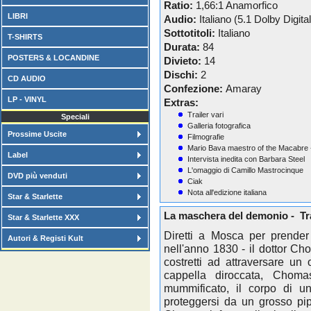
Ratio:
1,66:1 Anamorfico
LIBRI
Audio:
Italiano (5.1 Dolby Digital
Sottotitoli:
Italiano
T-SHIRTS
Durata:
84
POSTERS & LOCANDINE
Divieto:
14
Dischi:
2
CD AUDIO
Confezione:
Amaray
LP - VINYL
Extras:
Trailer vari
Speciali
Galleria fotografica
Prossime Uscite
Filmografie
Mario Bava maestro of the Macabre
Label
Intervista inedita con Barbara Steel
L'omaggio di Camillo Mastrocinque
DVD più venduti
Ciak
Nota all'edizione italiana
Star & Starlette
La maschera del demonio - T
Star & Starlette XXX
Diretti a Mosca per prender
Autori & Registi Kult
nell'anno 1830 - il dottor C
costretti ad attraversare u
cappella diroccata, Choma
mummificato, il corpo di un
proteggersi da un grosso pip