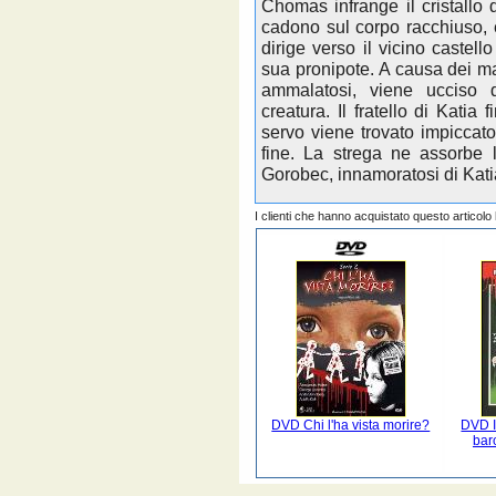
Chomas infrange il cristallo
cadono sul corpo racchiuso, e
dirige verso il vicino castel
sua pronipote. A causa dei male
ammalatosi, viene ucciso d
creatura. Il fratello di Kati
servo viene trovato impiccato
fine. La strega ne assorbe 
Gorobec, innamoratosi di Katia
I clienti che hanno acquistato questo articol
DVD Chi l'ha vista morire?
DVD I
bar