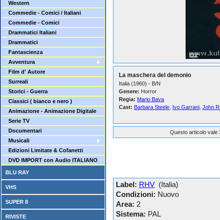
Western
Commedie - Comici / Italiani
Commedie - Comici
Drammatici Italiani
Drammatici
Fantascienza
Avventura
Film d' Autore
La maschera del demonio
Surreali
Italia (1960) - B/N
Storici - Guerra
Genere:
Horror
Regia:
Mario Bava
Classici ( bianco e nero )
Cast:
Barbara Steele
,
Ivo Garrani
,
John R
Animazione - Animazione Digitale
Serie TV
Documentari
Questo articolo vale 
Musicali
Edizioni Limitate & Cofanetti
DVD IMPORT con Audio ITALIANO
BLU RAY
Label:
RHV
(Italia)
VHS
Condizioni:
Nuovo
SUPER 8
Area:
2
Sistema:
PAL
RIVISTE