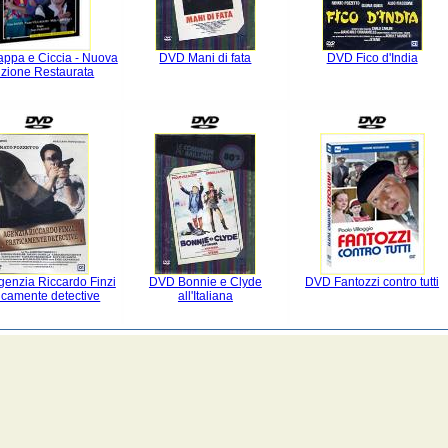
ppa e Ciccia - Nuova
DVD Mani di fata
DVD Fico d'India
izione Restaurata
enzia Riccardo Finzi
DVD Bonnie e Clyde
DVD Fantozzi contro tutti
icamente detective
all'Italiana