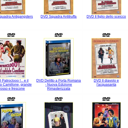
uadra Antigangsters
DVD Squadra Antitruffa
DVD Il figlio dello sceicco
Patroclooo !... e il
DVD Delitto a Porta Romana
DVD Il diavolo e
to Camillone, grande
- Nuova Edizione
l'acquasanta
rosso e frescone
Rimasterizzata