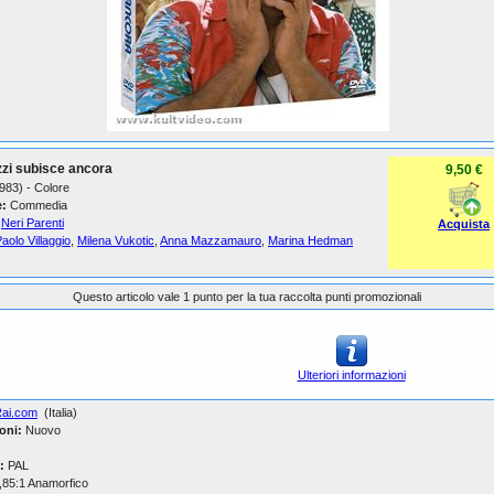
zi subisce ancora
9,50 €
1983) - Colore
:
Commedia
Neri Parenti
Acquista
aolo Villaggio
,
Milena Vukotic
,
Anna Mazzamauro
,
Marina Hedman
Questo articolo vale 1 punto per la tua raccolta punti promozionali
Ulteriori informazioni
ai.com
(Italia)
oni:
Nuovo
:
PAL
,85:1 Anamorfico