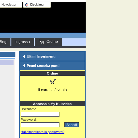
Newsletter
Disclaimer
Ordine
Blog
Ingrosso
Ultimi Inserimenti
Premi raccolta punti
Ordine
Il carrello è vuoto
Accesso a My Kultvideo
Username:
Password:
Hai dimenticato la password?