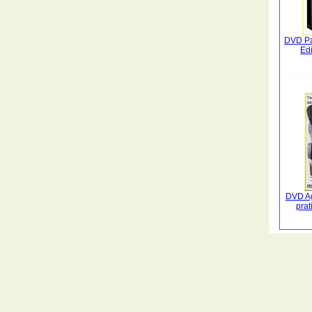
DVD Pa
Ed
DVD Ag
prat