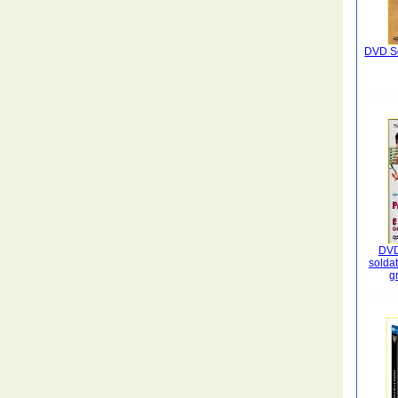
DVD Sq
DVD 
solda
g