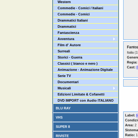
Western
Commedie - Comici / Italiani
Commedie - Comici
Drammatici Italiani
Drammatici
Fantascienza
Avventura
Film d' Autore
Fantoz
Surreali
Italia (
Storici - Guerra
Genere
Regia:
Classici ( bianco e nero )
Cast:
P
Animazione - Animazione Digitale
Serie TV
Documentari
Musicali
Edizioni Limitate & Cofanetti
DVD IMPORT con Audio ITALIANO
BLU RAY
Label:
R
VHS
Condizi
Area:
2
SUPER 8
Sistema
Ratio:
1
RIVISTE