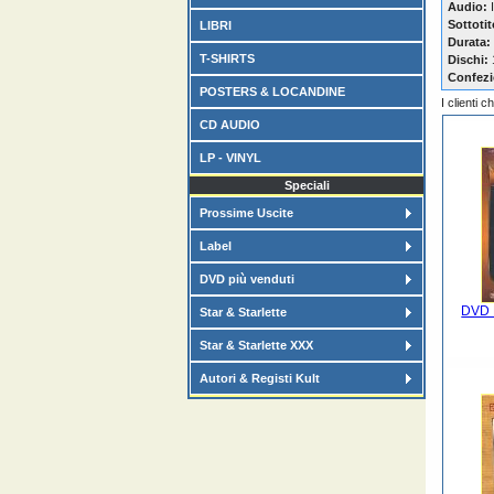
Audio:
I
Sottotit
LIBRI
Durata:
T-SHIRTS
Dischi:
Confezi
POSTERS & LOCANDINE
I clienti 
CD AUDIO
LP - VINYL
Speciali
Prossime Uscite
Label
DVD più venduti
DVD P
Star & Starlette
Star & Starlette XXX
Autori & Registi Kult