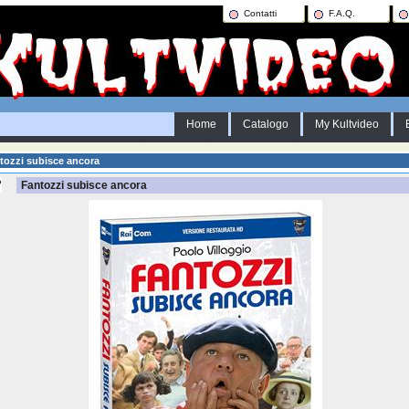
Contatti
F.A.Q.
Home
Catalogo
My Kultvideo
ozzi subisce ancora
Fantozzi subisce ancora