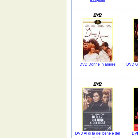
DVD Donne in amore
DVD Go
DVD Al di là del bene e del
DVD
male