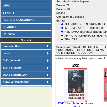
Sottotitoli:
Italiano, Inglese
Durata:
71
LIBRI
Divieto:
18
T-SHIRTS
Dischi:
3
Confezione:
Cofanetto
POSTERS & LOCANDINE
Extras:
THE MAKING OF NEKROMANTIK
CD AUDIO
INTERVISTA A JÖRG BUTTGEREIT
NEKROMANTIK PREMIERE BERLIN
LP - VINYL
APPROFONDIMENTO DI FEDERIC
TRAILERS
Speciali
Prossime Uscite
Descrizione articolo:
DELUXE LIMITED E
POSTCARDS + POLAROIDS + CINEMA TI
PAPER SET REPRODUCTION
Label
I clienti che hanno acquistato questo articol
DVD più venduti
Star & Starlette
Star & Starlette XXX
Autori & Registi Kult
DVD 5 bambole per la luna
d' Agosto