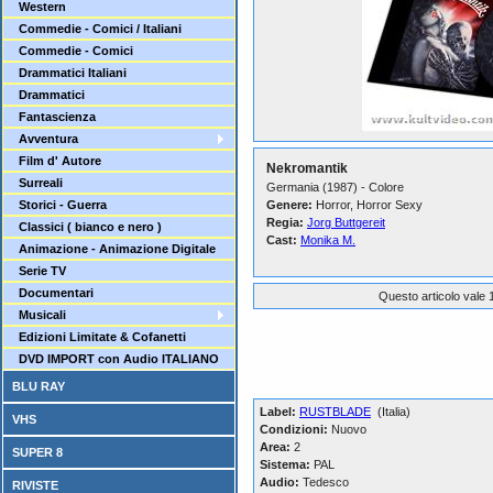
Western
Commedie - Comici / Italiani
Commedie - Comici
Drammatici Italiani
Drammatici
Fantascienza
Avventura
Film d' Autore
Nekromantik
Surreali
Germania (1987) - Colore
Storici - Guerra
Genere:
Horror, Horror Sexy
Regia:
Jorg Buttgereit
Classici ( bianco e nero )
Cast:
Monika M.
Animazione - Animazione Digitale
Serie TV
Documentari
Questo articolo vale 1
Musicali
Edizioni Limitate & Cofanetti
DVD IMPORT con Audio ITALIANO
BLU RAY
Label:
RUSTBLADE
(Italia)
VHS
Condizioni:
Nuovo
Area:
2
SUPER 8
Sistema:
PAL
Audio:
Tedesco
RIVISTE