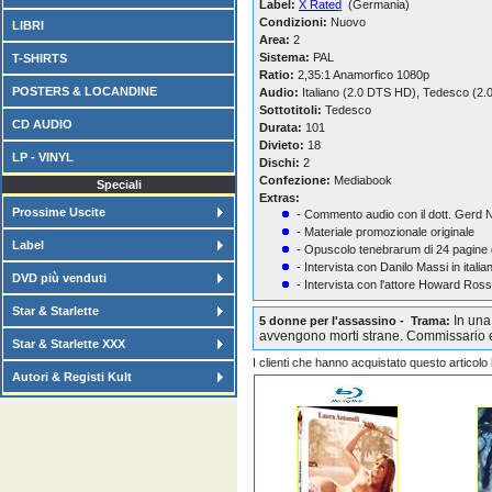
Label:
X Rated
(Germania)
Condizioni:
Nuovo
LIBRI
Area:
2
Sistema:
PAL
T-SHIRTS
Ratio:
2,35:1 Anamorfico 1080p
POSTERS & LOCANDINE
Audio:
Italiano (2.0 DTS HD), Tedesco (2
Sottotitoli:
Tedesco
CD AUDIO
Durata:
101
Divieto:
18
LP - VINYL
Dischi:
2
Confezione:
Mediabook
Speciali
Extras:
Prossime Uscite
- Commento audio con il dott. Gerd
- Materiale promozionale originale
Label
- Opuscolo tenebrarum di 24 pagine 
- Intervista con Danilo Massi in italia
DVD più venduti
- Intervista con l'attore Howard Ross i
Star & Starlette
In una
5 donne per l'assassino - Trama:
avvengono morti strane. Commissario 
Star & Starlette XXX
I clienti che hanno acquistato questo articol
Autori & Registi Kult