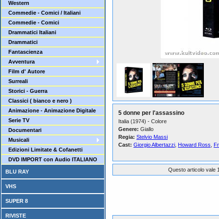
Western
Commedie - Comici / Italiani
Commedie - Comici
Drammatici Italiani
Drammatici
Fantascienza
Avventura
Film d' Autore
Surreali
Storici - Guerra
Classici ( bianco e nero )
Animazione - Animazione Digitale
5 donne per l'assassino
Serie TV
Italia (1974) - Colore
Genere:
Giallo
Documentari
Regia:
Stelvio Massi
Musicali
Cast:
Giorgio Albertazzi
,
Howard Ross
,
Fr
Edizioni Limitate & Cofanetti
DVD IMPORT con Audio ITALIANO
Questo articolo vale 1
BLU RAY
VHS
SUPER 8
RIVISTE