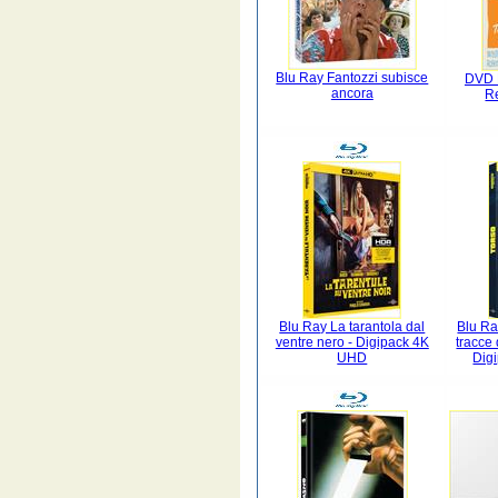
Blu Ray Fantozzi subisce
DVD L
ancora
R
Blu Ray La tarantola dal
Blu Ra
ventre nero - Digipack 4K
tracce 
UHD
Dig