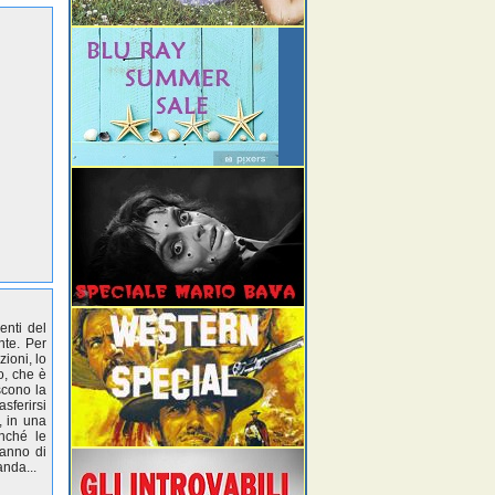
enti del
nte. Per
zioni, lo
o, che è
scono la
sferirsi
, in una
inché le
ranno di
anda...