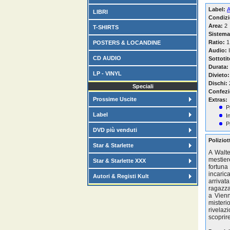
Label:
A
LIBRI
Condizi
Area:
2
T-SHIRTS
Sistema
Ratio:
1
POSTERS & LOCANDINE
Audio:
I
CD AUDIO
Sottotit
Durata:
LP - VINYL
Divieto:
Dischi:
Speciali
Confezi
Prossime Uscite
Extras:
P
Label
I
P
DVD più venduti
Polizio
Star & Starlette
A Walte
mestier
Star & Starlette XXX
fortuna 
incaric
Autori & Registi Kult
arrivat
ragazza
a Vienn
misteri
rivelaz
scoprir