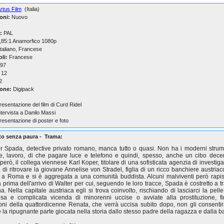
rtus Film
(Italia)
oni:
Nuovo
:
PAL
,85:1 Anamorfico 1080p
taliano, Francese
oli:
Francese
97
12
2
one:
Digipack
resentazione del film di Curd Ridel
ntervista a Danilo Massi
resentazione di poster e foto
tto senza paura - Trama:
r Spada, detective privato romano, manca tutto o quasi. Non ha i moderni strum
e, lavoro, di che pagare luce e telefono e quindi, spesso, anche un cibo dece
però, il collega viennese Karl Koper, titolare di una sofisticata agenzia di investiga
a di ritrovare la giovane Annelise von Stradel, figlia di un ricco banchiere austriac
a a Roma e si è aggregata a una comunità buddista. Alcuni malviventi però rapi
 prima dell'arrivo di Walter per cui, seguendo le loro tracce, Spada è costretto a tra
a. Nella capitale austriaca egli si trova coinvolto, rischiando di lasciarci la pelle
osa e complicata vicenda di minorenni uccise o avviate alla prostituzione, f
ioni della quattordicenne Renata, che verrà uccisa subito dopo, non gli consenti
e la ripugnante parte giocata nella storia dallo stesso padre della ragazza e dalla b