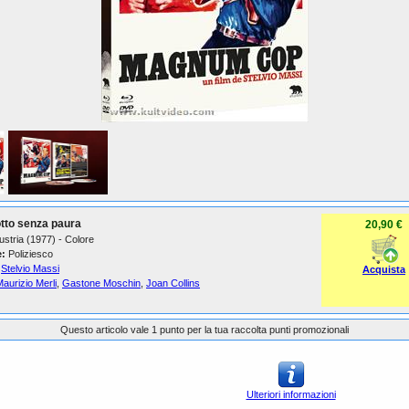
otto senza paura
20,90 €
Austria (1977) - Colore
:
Poliziesco
Stelvio Massi
Acquista
aurizio Merli
,
Gastone Moschin
,
Joan Collins
Questo articolo vale 1 punto per la tua raccolta punti promozionali
Ulteriori informazioni