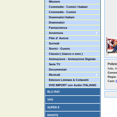
Western
Commedie - Comici / Italiani
Commedie - Comici
Drammatici Italiani
Drammatici
Fantascienza
Avventura
Film d' Autore
Surreali
Storici - Guerra
Classici ( bianco e nero )
Animazione - Animazione Digitale
Polizi
Serie TV
Italia, 
Documentari
Genere
Musicali
Regia:
Edizioni Limitate & Cofanetti
Cast:
M
DVD IMPORT con Audio ITALIANO
BLU RAY
VHS
SUPER 8
RIVISTE