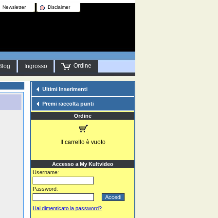
Newsletter
Disclaimer
Ordine
Blog
Ingrosso
Ultimi Inserimenti
Premi raccolta punti
Ordine
Il carrello è vuoto
Accesso a My Kultvideo
Username:
Password:
Hai dimenticato la password?