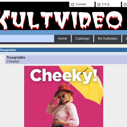
Contatti
F.A.Q.
Home
Catalogo
My Kultvideo
Trasgredire
Trasgredire
Cheeky!