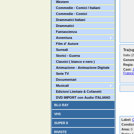
Western
Commedie - Comici / Italiani
Commedie - Comici
Drammatici Italiani
Drammatici
Fantascienza
Avventura
Film d' Autore
Surreali
Tra(sg
Italia (
Storici - Guerra
Genere
Classici ( bianco e nero )
Regia:
Animazione - Animazione Digitale
Cast:
France
Serie TV
Documentari
Musicali
Edizioni Limitate & Cofanetti
DVD IMPORT con Audio ITALIANO
BLU RAY
VHS
Label:
C
SUPER 8
Condizi
Area:
0
RIVISTE