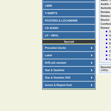
Ratio:
1
Audio:
I
LIBRI
Sottotit
Durata:
T-SHIRTS
Divieto:
Dischi:
POSTERS & LOCANDINE
Confezi
Extras:
CD AUDIO
N
LP - VINYL
N
N
Speciali
B
T
Prossime Uscite
G
Label
C
L
DVD più venduti
Descrizi
Star & Starlette
1080p
Star & Starlette XXX
Autori & Registi Kult