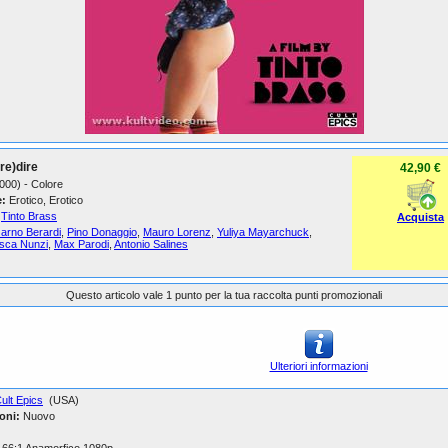
re)dire
42,90 €
2000) - Colore
:
Erotico, Erotico
Tinto Brass
Acquista
Jarno Berardi
,
Pino Donaggio
,
Mauro Lorenz
,
Yuliya Mayarchuck
,
sca Nunzi
,
Max Parodi
,
Antonio Salines
Questo articolo vale 1 punto per la tua raccolta punti promozionali
Ulteriori informazioni
ult Epics
(USA)
oni:
Nuovo