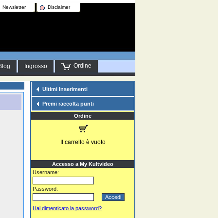
Newsletter
Disclaimer
Ordine
Blog
Ingrosso
Ultimi Inserimenti
Premi raccolta punti
Ordine
Il carrello è vuoto
Accesso a My Kultvideo
Username:
Password:
Hai dimenticato la password?