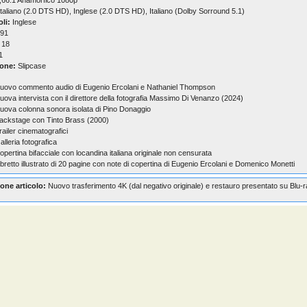
,66:1 Anamorfico 1080p
taliano (2.0 DTS HD), Inglese (2.0 DTS HD), Italiano (Dolby Sorround 5.1)
oli:
Inglese
91
18
1
one:
Slipcase
uovo commento audio di Eugenio Ercolani e Nathaniel Thompson
uova intervista con il direttore della fotografia Massimo Di Venanzo (2024)
uova colonna sonora isolata di Pino Donaggio
ackstage con Tinto Brass (2000)
railer cinematografici
alleria fotografica
opertina bifacciale con locandina italiana originale non censurata
ibretto illustrato di 20 pagine con note di copertina di Eugenio Ercolani e Domenico Monetti
one articolo:
Nuovo trasferimento 4K (dal negativo originale) e restauro presentato su Blu-