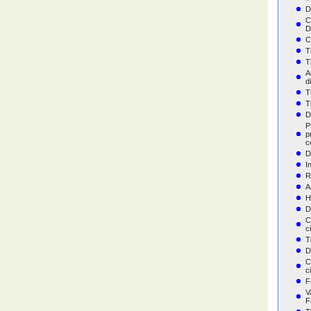
D
C
D
C
T
T
A
d
T
T
D
P
p
c
D
I
R
A
H
D
C
c
T
D
C
c
F
V
F