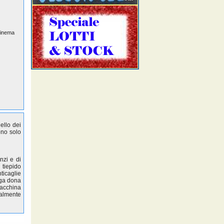
Cinema
ello dei
ono solo
nzi e di
e tiepido
ticaglie
aga dona
macchina
talmente