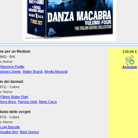
be per un Medium
139,90 €
1965) - B/N
:
Horror
Massimo Pupillo
Acquista
Barbara Steele
,
Walter Brandi
,
Mirella Maravidi
te dei dannati
1971) - Colore
:
Horror
Filippo Walter Ratti
ierre Brice
,
Patrizia Viotti
,
Mario Carra
ilunio delle vergini
1973) - Colore
:
Horror
Luigi Batzella
Rosalba Neri
,
Mark Damon