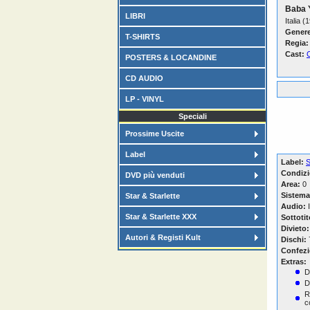
Baba 
LIBRI
Italia (
Genere
T-SHIRTS
Regia:
Cast:
C
POSTERS & LOCANDINE
CD AUDIO
LP - VINYL
Speciali
Prossime Uscite
Label
Label:
Condizi
DVD più venduti
Area:
0
Sistema
Star & Starlette
Audio:
I
Star & Starlette XXX
Sottotit
Divieto:
Autori & Registi Kult
Dischi:
Confezi
Extras:
D
D
R
c