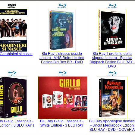
Blu Ray L'etrusco uccide
Blu Ray Il profumo della
arabinieri si nasce
ancora - VHS Retro Limited
signora in nero - Special
Edition Big Box BR - DVD
Digipack Edition BLU RAY -
DVD
y Giallo Essentials -
Blu Ray Giallo Essentials -
Blu Ray Apocalypse doman
Edition ( 3 BLU RAY )
White Edition - 3 BLU RAY
- Uncut Mediabook Edition
BLU RAY - DVD - COVER A