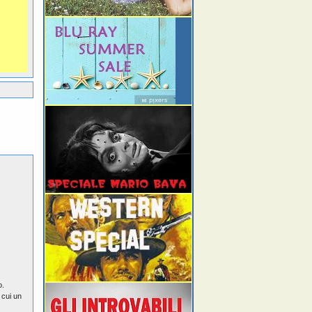
o.
 cui un