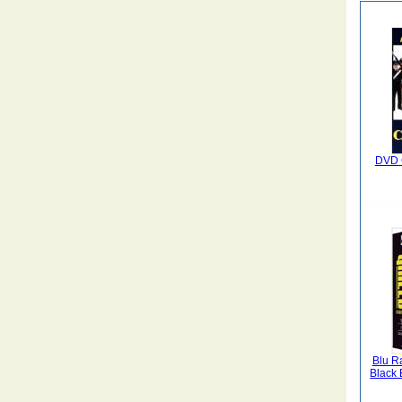
DVD C
Blu Ra
Black 