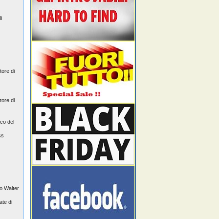
i
ore di
ore di
ico del
ss
po Walter
ate di