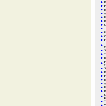
D
I
R
A
H
D
C
T
D
C
I
T
M
S
T
D
I
c
S
D
I
R
A
H
D
C
D
T
T