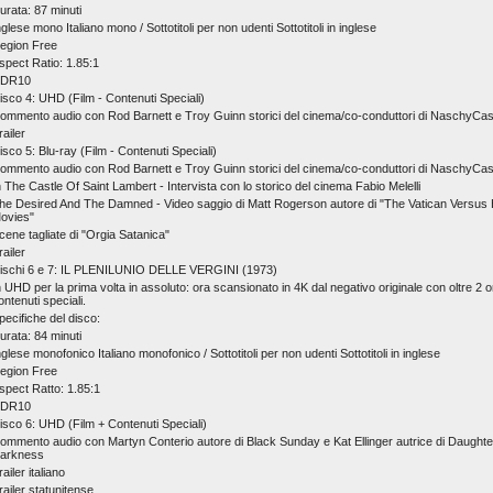
urata: 87 minuti
nglese mono Italiano mono / Sottotitoli per non udenti Sottotitoli in inglese
egion Free
spect Ratio: 1.85:1
DR10
isco 4: UHD (Film - Contenuti Speciali)
ommento audio con Rod Barnett e Troy Guinn storici del cinema/co-conduttori di NaschyCas
railer
isco 5: Blu-ray (Film - Contenuti Speciali)
ommento audio con Rod Barnett e Troy Guinn storici del cinema/co-conduttori di NaschyCas
n The Castle Of Saint Lambert - Intervista con lo storico del cinema Fabio Melelli
he Desired And The Damned - Video saggio di Matt Rogerson autore di "The Vatican Versus 
ovies"
cene tagliate di "Orgia Satanica"
railer
ischi 6 e 7: IL PLENILUNIO DELLE VERGINI (1973)
n UHD per la prima volta in assoluto: ora scansionato in 4K dal negativo originale con oltre 2 o
ontenuti speciali.
pecifiche del disco:
urata: 84 minuti
nglese monofonico Italiano monofonico / Sottotitoli per non udenti Sottotitoli in inglese
egion Free
spect Ratto: 1.85:1
DR10
isco 6: UHD (Film + Contenuti Speciali)
ommento audio con Martyn Conterio autore di Black Sunday e Kat Ellinger autrice di Daughte
arkness
railer italiano
railer statunitense