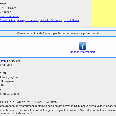
Yaga
1973) - Colore
:
Erotico
Corrado Farina
arroll Baker
,
George Eastman
,
Isabelle De Funès
,
Ely Galleani
Questo articolo vale 1 punto per la tua raccolta punti promozionali
Ulteriori informazioni
SEVERIN
(USA)
oni:
Nuovo
:
PAL
taliano, Inglese
oli:
Inglese
18
7
one:
Cofanetto
ischi 1–3: 5 TOMBE PER UN MEDIUM (1965)
opo decenni di trasferimenti e stampe poco chiare arriva in UHD per la prima volta in assolut
ecentemente scansionato in 4K dal negativo originale con quasi 3 ore di contenuti speciali tra
ommento di Barbara Steele.