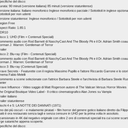
pecifiche del disco:
urata: 90 minuti (versione italiana) 85 minuti (versione statunitense)
ersione italiana: Italiano monofonico Inglese monofonico parziale / Sottotitoli in inglese opzional
ottotitoli per non udenti
ersione statunitense: Inglese monofonico / Sottotitoli per non udenti
egion Free
spect Ratio: 1.85:1
DR10
isco 1: UHD (Film + Contenuti Speciali)
ommento audio con Rod Barnett di NaschyCast And The Bloody Pit e il Dr. Adrian Smith coaut
orman J. Warren: Gentleman of Terror
railer
isco 2: Blu-ray (Film - Contenuti Speciali)
ommento audio con Rod Barnett di NaschyCast And The Bloody Pit e il Dr. Adrian Smith coaut
orman J. Warren: Gentleman of Terror
isco 3: Blu-ray (Contenuti Speciali)
rave Secrets - Featurette con il regista Massimo Pupillo e l'attore Riccardo Garrone e lo stor
inema Fabio Melelli
ommento a scene selezionate con l'attrice Barbara Steele e l'archivista di Barbara Steele Ru
anier
rave Influence - Video saggio di Matt Rogerson autore di The Vatican Versus Horror Movies
he Original Boutique Video Label - Il critico cinematografico Alan Jones su Vampix
railer italiano
railer statunitense
ischi 4 e 5: LA NOTTE DEI DANNATI (1971)
no dei più oscuri – e malamente piratati – film horror del genere gotico italiano diretto da Filip
atti è ora restaurato senza tagli e senza censure in UHD per la prima volta in assoluto.
cansionato in 4K dal negativo originale con oltre 2 ore di contenuti speciali tra cui scene scart
rge sataniche appena scoperte.
pecifiche del disco: