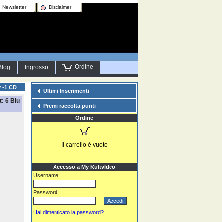
Newsletter
Disclaimer
Ordine
Blog
Ingrosso
y -1 CD
Ultimi Inserimenti
t: 6 Blu
Premi raccolta punti
Ordine
Il carrello è vuoto
Accesso a My Kultvideo
Username:
Password:
Hai dimenticato la password?