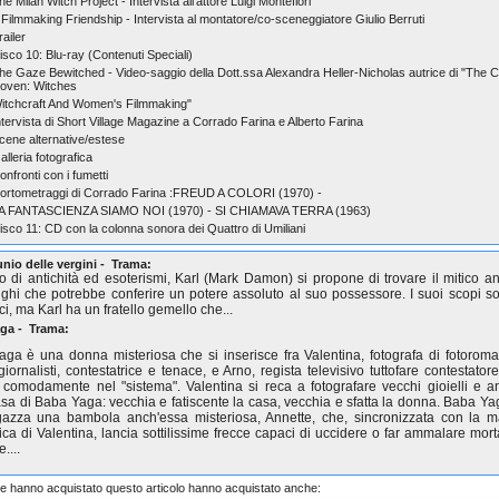
he Milan Witch Project - Intervista all'attore Luigi Montefiori
 Filmmaking Friendship - Intervista al montatore/co-sceneggiatore Giulio Berruti
railer
isco 10: Blu-ray (Contenuti Speciali)
he Gaze Bewitched - Video-saggio della Dott.ssa Alexandra Heller-Nicholas autrice di "The 
oven: Witches
itchcraft And Women's Filmmaking"
ntervista di Short Village Magazine a Corrado Farina e Alberto Farina
cene alternative/estese
alleria fotografica
onfronti con i fumetti
ortometraggi di Corrado Farina :FREUD A COLORI (1970) -
A FANTASCIENZA SIAMO NOI (1970) - SI CHIAMAVA TERRA (1963)
isco 11: CD con la colonna sonora dei Quattro di Umiliani
lunio delle vergini - Trama:
o di antichità ed esoterismi, Karl (Mark Damon) si propone di trovare il mitico an
ghi che potrebbe conferire un potere assoluto al suo possessore. I suoi scopi s
ici, ma Karl ha un fratello gemello che...
ga - Trama:
ga è una donna misteriosa che si inserisce fra Valentina, fotografa di fotoroma
giornalisti, contestatrice e tenace, e Arno, regista televisivo tuttofare contestator
o comodamente nel "sistema". Valentina si reca a fotografare vecchi gioielli e an
asa di Baba Yaga: vecchia e fatiscente la casa, vecchia e sfatta la donna. Baba Y
gazza una bambola anch'essa misteriosa, Annette, che, sincronizzata con la 
fica di Valentina, lancia sottilissime frecce capaci di uccidere o far ammalare mor
e....
che hanno acquistato questo articolo hanno acquistato anche: