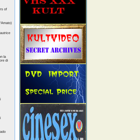
rs of
D'Amato)
autrice
n la
ore di
i
i
rado