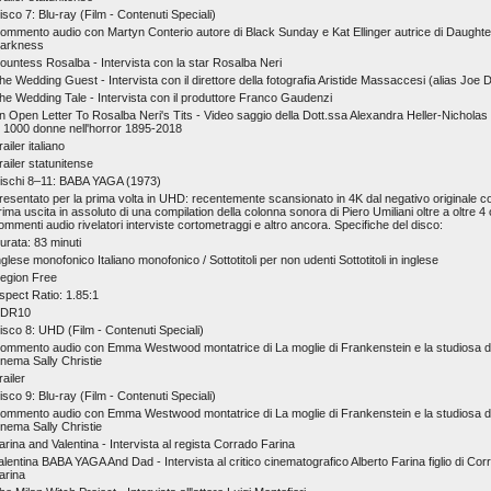
isco 7: Blu-ray (Film - Contenuti Speciali)
ommento audio con Martyn Conterio autore di Black Sunday e Kat Ellinger autrice di Daughte
arkness
ountess Rosalba - Intervista con la star Rosalba Neri
he Wedding Guest - Intervista con il direttore della fotografia Aristide Massaccesi (alias Joe 
he Wedding Tale - Intervista con il produttore Franco Gaudenzi
n Open Letter To Rosalba Neri's Tits - Video saggio della Dott.ssa Alexandra Heller-Nicholas 
i 1000 donne nell'horror 1895-2018
railer italiano
railer statunitense
ischi 8–11: BABA YAGA (1973)
resentato per la prima volta in UHD: recentemente scansionato in 4K dal negativo originale co
rima uscita in assoluto di una compilation della colonna sonora di Piero Umiliani oltre a oltre 4 
ommenti audio rivelatori interviste cortometraggi e altro ancora. Specifiche del disco:
urata: 83 minuti
nglese monofonico Italiano monofonico / Sottotitoli per non udenti Sottotitoli in inglese
egion Free
spect Ratio: 1.85:1
DR10
isco 8: UHD (Film - Contenuti Speciali)
ommento audio con Emma Westwood montatrice di La moglie di Frankenstein e la studiosa d
inema Sally Christie
railer
isco 9: Blu-ray (Film - Contenuti Speciali)
ommento audio con Emma Westwood montatrice di La moglie di Frankenstein e la studiosa d
inema Sally Christie
arina and Valentina - Intervista al regista Corrado Farina
alentina BABA YAGA And Dad - Intervista al critico cinematografico Alberto Farina figlio di Cor
arina