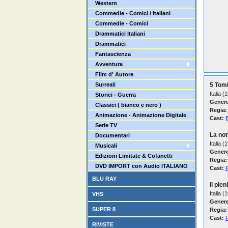
Western
Commedie - Comici / Italiani
Commedie - Comici
Drammatici Italiani
Drammatici
Fantascienza
Avventura
Film d' Autore
Surreali
5 Tom
Italia (
Storici - Guerra
Genere
Classici ( bianco e nero )
Regia:
Animazione - Animazione Digitale
Cast:
Serie TV
La not
Documentari
Italia (
Musicali
Genere
Edizioni Limitate & Cofanetti
Regia:
DVD IMPORT con Audio ITALIANO
Cast:
P
BLU RAY
Il plen
Italia (
VHS
Genere
SUPER 8
Regia:
Cast:
RIVISTE