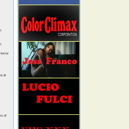
t
t
Horror
re di
rs of