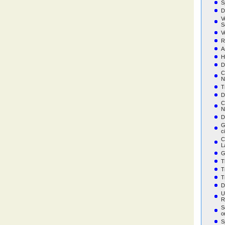
S
D
V
S
V
R
A
H
D
C
N
T
D
C
N
D
G
c
C
L
G
T
T
T
D
U
R
S
o
S