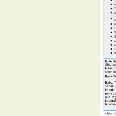
T
A
T
D
T
C
W
I
S
G
C
C
L
D
Il pleni
Studios
Nibelun
scientif
Baba Ya
Baba Ya
servizi 
inserit
nella c
alla ra
fotogra
le vittim
I clienti 