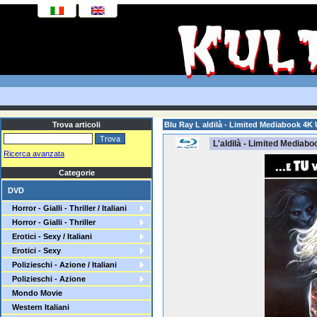
Trova articoli
Blu Ray L aldilà - Limited Mediabook 4
L'aldilà - Limited Media
Ricerca avanzata
Categorie
DVD
Horror - Gialli - Thriller / Italiani
Horror - Gialli - Thriller
Erotici - Sexy / Italiani
Erotici - Sexy
Polizieschi - Azione / Italiani
Polizieschi - Azione
Mondo Movie
Western Italiani