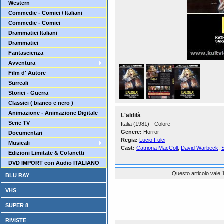
Western
Commedie - Comici / Italiani
Commedie - Comici
Drammatici Italiani
Drammatici
Fantascienza
Avventura
Film d' Autore
Surreali
Storici - Guerra
Classici ( bianco e nero )
Animazione - Animazione Digitale
L'aldilà
Serie TV
Italia (1981) - Colore
Genere:
Horror
Documentari
Regia:
Lucio Fulci
Musicali
Cast:
Catriona MacColl
,
David Warbeck
,
S
Edizioni Limitate & Cofanetti
DVD IMPORT con Audio ITALIANO
Questo articolo vale 1
BLU RAY
VHS
SUPER 8
RIVISTE