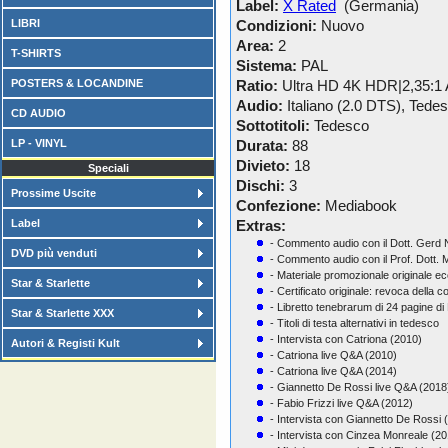
Label:
X Rated
(Germania)
LIBRI
Condizioni:
Nuovo
Area:
2
T-SHIRTS
Sistema:
PAL
POSTERS & LOCANDINE
Ratio:
Ultra HD 4K HDR|2,35:1 
Audio:
Italiano (2.0 DTS), Tede
CD AUDIO
Sottotitoli:
Tedesco
LP - VINYL
Durata:
88
Divieto:
18
Speciali
Dischi:
3
Prossime Uscite
Confezione:
Mediabook
Label
Extras:
- Commento audio con il Dott. Gerd
DVD più venduti
- Commento audio con il Prof. Dott. 
- Materiale promozionale originale ec
Star & Starlette
- Certificato originale: revoca della c
- Libretto tenebrarum di 24 pagine di
Star & Starlette XXX
- Titoli di testa alternativi in ​​tedesco
- Intervista con Catriona (2010)
Autori & Registi Kult
- Catriona live Q&A (2010)
- Catriona live Q&A (2014)
- Giannetto De Rossi live Q&A (2018
- Fabio Frizzi live Q&A (2012)
- Intervista con Giannetto De Rossi 
- Intervista con Cinzea Monreale (2