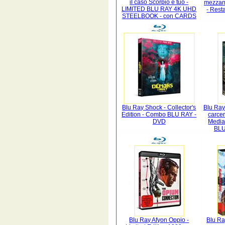
il caso Scorpio è tuo -
mezzano
LIMITED BLU RAY 4K UHD
- Rest
STEELBOOK - con CARDS
Blu Ray Shock - Collector's
Blu Ray
Edition - Combo BLU RAY -
carcer
DVD
Media
BLU
Blu Ray Afyon Oppio -
Blu Ra