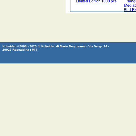
Limited Edition 1000 pcs
sangu
Mediab
BLU RA
Kultvideo ©2000 - 2025 /// Kultvideo di Mario Degiovanni - Via Verga 14 -
20027 Rescaldina ( MI )