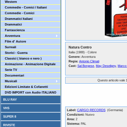
Western
Commedie - Comici / Italiani
Commedie - Comici
Drammatici Italiani
Drammatici
Fantascienza
Avventura
Film d' Autore
Surreali
Natura Contro
Italia (1988) - Colore
Storici - Guerra
Genere:
Avventura
Classici ( bianco e nero )
Regia:
Antonio Climati
Animazione - Animazione Digitale
Cast:
Sal Borgese
,
May Deseligny
,
Marco
Serie TV
Documentari
Questo articolo vale 1
Musicali
Edizioni Limitate & Cofanetti
DVD IMPORT con Audio ITALIANO
BLU RAY
VHS
Label:
CARGO-RECORDS
(Germania)
Condizioni:
Nuovo
SUPER 8
Area:
2
Sistema:
PAL
RIVISTE