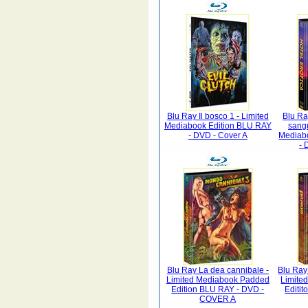
Blu Ray Il bosco 1 - Limited
Blu Ra
Mediabook Edition BLU RAY
sangu
- DVD - Cover A
Mediab
- 
Blu Ray La dea cannibale -
Blu Ray
Limited Mediabook Padded
Limite
Edition BLU RAY - DVD -
Editi
COVER A