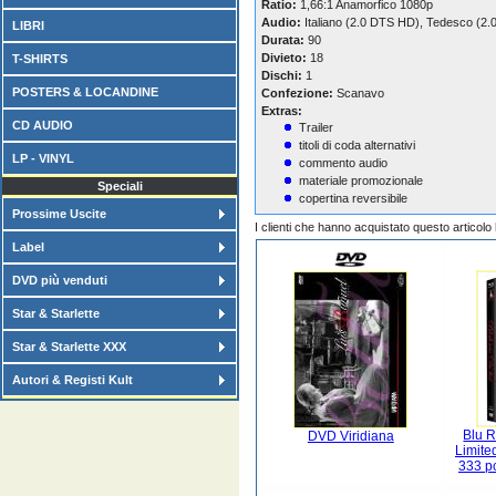
Ratio:
1,66:1 Anamorfico 1080p
Audio:
Italiano (2.0 DTS HD), Tedesco (2
LIBRI
Durata:
90
Divieto:
18
T-SHIRTS
Dischi:
1
POSTERS & LOCANDINE
Confezione:
Scanavo
Extras:
CD AUDIO
Trailer
titoli di coda alternativi
LP - VINYL
commento audio
materiale promozionale
Speciali
copertina reversibile
Prossime Uscite
I clienti che hanno acquistato questo articol
Label
DVD più venduti
Star & Starlette
Star & Starlette XXX
Autori & Registi Kult
Blu R
DVD Viridiana
Limite
333 p