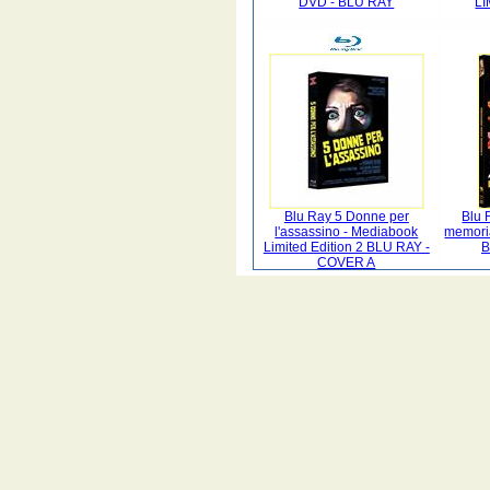
DVD - BLU RAY
LI
Blu Ray 5 Donne per
Blu 
l'assassino - Mediabook
memori
Limited Edition 2 BLU RAY -
B
COVER A