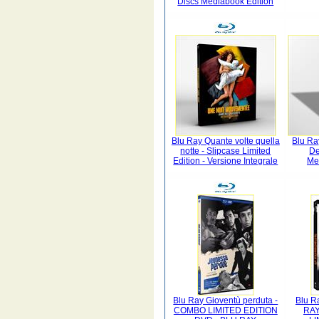
Discs Mediabook Edition
Blu Ray Quante volte quella
Blu Ra
notte - Slipcase Limited
De
Edition - Versione Integrale
Me
Blu Ray Gioventù perduta -
Blu Ra
COMBO LIMITED EDITION
RAY