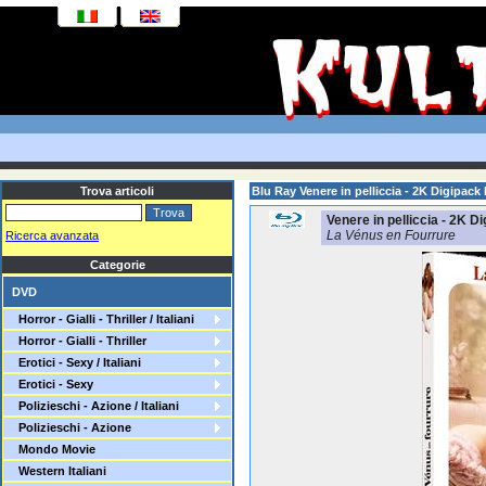
Trova articoli
Blu Ray Venere in pelliccia - 2K Digipa
Venere in pelliccia - 2K 
La Vénus en Fourrure
Ricerca avanzata
Categorie
DVD
Horror - Gialli - Thriller / Italiani
Horror - Gialli - Thriller
Erotici - Sexy / Italiani
Erotici - Sexy
Polizieschi - Azione / Italiani
Polizieschi - Azione
Mondo Movie
Western Italiani