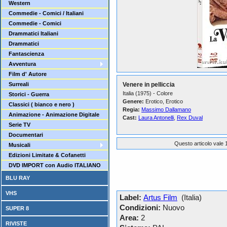
Western
Commedie - Comici / Italiani
Commedie - Comici
Drammatici Italiani
Drammatici
Fantascienza
Avventura
Film d' Autore
Surreali
Venere in pelliccia
Italia (1975) - Colore
Storici - Guerra
Genere:
Erotico, Erotico
Classici ( bianco e nero )
Regia:
Massimo Dallamano
Animazione - Animazione Digitale
Cast:
Laura Antonelli
,
Rex Duval
Serie TV
Documentari
Questo articolo vale 1
Musicali
Edizioni Limitate & Cofanetti
DVD IMPORT con Audio ITALIANO
BLU RAY
VHS
Label:
Artus Film
(Italia)
Condizioni:
Nuovo
SUPER 8
Area:
2
RIVISTE