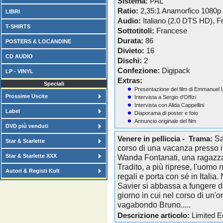
Sistema:
PAL
Ratio:
2,35:1 Anamorfico 1080p
LIBRI
Audio:
Italiano (2.0 DTS HD), 
T-SHIRTS
Sottotitoli:
Francese
Durata:
86
POSTERS & LOCANDINE
Divieto:
16
CD AUDIO
Dischi:
2
Confezione:
Digipack
LP - VINYL
Extras:
Speciali
Presentazione del film di Emmanuel
Prossime Uscite
Intervista a Sergio d'Offizi
Intervista con Alida Cappellini
Label
Diaporama di poster e foto
Annuncio originale del film
DVD più venduti
Sa
Venere in pelliccia - Trama:
Star & Starlette
corso di una vacanza presso i
Star & Starlette XXX
Wanda Fontanati, una ragazza
Tradito, a più riprese, l'uom
Autori & Registi Kult
regali e porta con sé in Italia
Savier si abbassa a fungere da 
giorno in cui nel corso di un'
vagabondo Bruno.....
Descrizione articolo:
Limited Ed