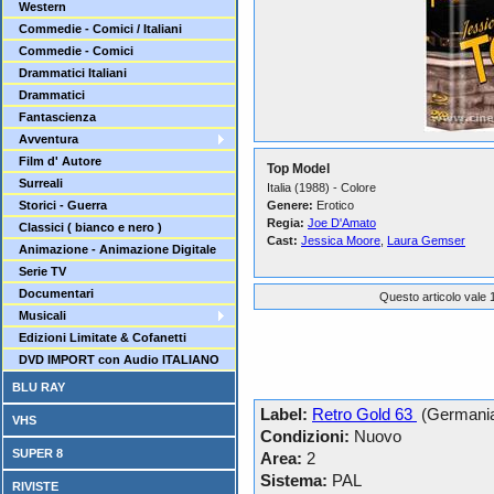
Western
Commedie - Comici / Italiani
Commedie - Comici
Drammatici Italiani
Drammatici
Fantascienza
Avventura
Film d' Autore
Top Model
Surreali
Italia (1988) - Colore
Storici - Guerra
Genere:
Erotico
Regia:
Joe D'Amato
Classici ( bianco e nero )
Cast:
Jessica Moore
,
Laura Gemser
Animazione - Animazione Digitale
Serie TV
Documentari
Questo articolo vale 1
Musicali
Edizioni Limitate & Cofanetti
DVD IMPORT con Audio ITALIANO
BLU RAY
Label:
Retro Gold 63
(Germani
VHS
Condizioni:
Nuovo
SUPER 8
Area:
2
Sistema:
PAL
RIVISTE