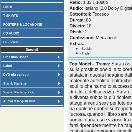
Ratio:
1,33:1 1080p
LIBRI
Audio:
Italiano (2.0 Dolby Digita
Sottotitoli:
Tedesco
T-SHIRTS
Durata:
83
POSTERS & LOCANDINE
Divieto:
18
Dischi:
2
CD AUDIO
Confezione:
Mediabook
LP - VINYL
Extras:
- Booklet
Speciali
- Trailer
Prossime Uscite
Sarah Asp
Top Model - Trama:
Label
sulla prostituzione di alto bor
aiutata in questa indagine dal
DVD più venduti
materiale autentico, entrambe
Star & Starlette
squillo che ha molto successo 
direttrice dell'agenzia, Sarah,
Star & Starlette XXX
e diventa subito la più richies
Autori & Registi Kult
atteggiamenti sexy per foto po
ha qualche dubbio sull'opportun
lucrosa, quando il libro sarà fi
uomini danarosi e viziosi: fra 
farsi riprendere mentre ha rap
così ai suoi compagni, rimasti al