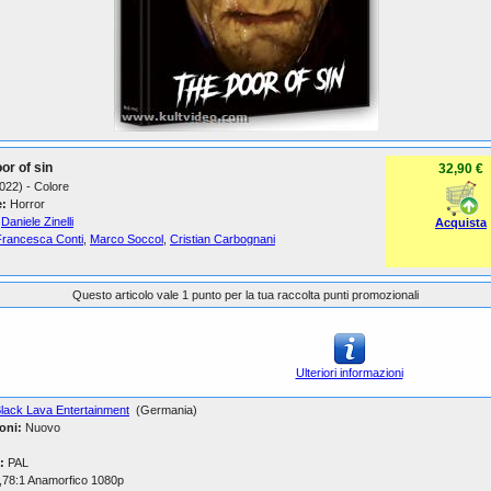
or of sin
32,90 €
2022) - Colore
:
Horror
Daniele Zinelli
Acquista
Francesca Conti
,
Marco Soccol
,
Cristian Carbognani
Questo articolo vale 1 punto per la tua raccolta punti promozionali
Ulteriori informazioni
lack Lava Entertainment
(Germania)
oni:
Nuovo
:
PAL
,78:1 Anamorfico 1080p