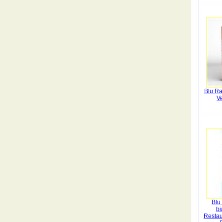
Blu Ra
V
Blu 
bi
Restau