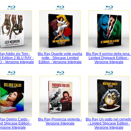
Ray Addio zio Tom -
Blu Ray Quante volte quella
Blu Ray Il sorriso della iena 
l Edition 2 BLU RAY -
notte - Slipcase Limited
Limited Digipack Edition -
 - Versione Integrale
Edition - Versione Integrale
Versione Integrale
Ray Delirio Caldo -
Blu Ray Provincia violenta -
Blu Ray Un gatto nel cervell
ed Slipcase Edition -
Versione Integrale
- Limited Slipcase Edition -
ersione Integrale
Versione Integrale