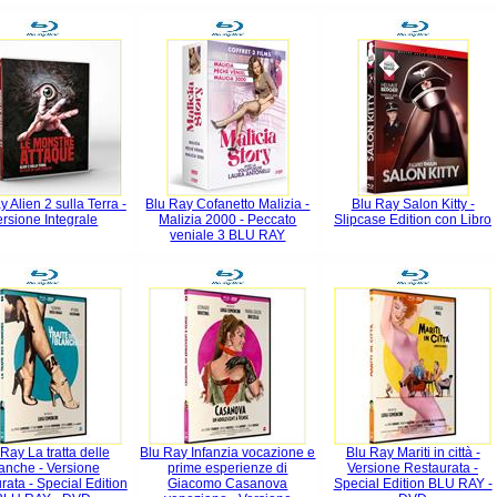
y Alien 2 sulla Terra -
Blu Ray Cofanetto Malizia -
Blu Ray Salon Kitty -
ersione Integrale
Malizia 2000 - Peccato
Slipcase Edition con Libro
veniale 3 BLU RAY
Ray La tratta delle
Blu Ray Infanzia vocazione e
Blu Ray Mariti in città -
anche - Versione
prime esperienze di
Versione Restaurata -
rata - Special Edition
Giacomo Casanova
Special Edition BLU RAY -