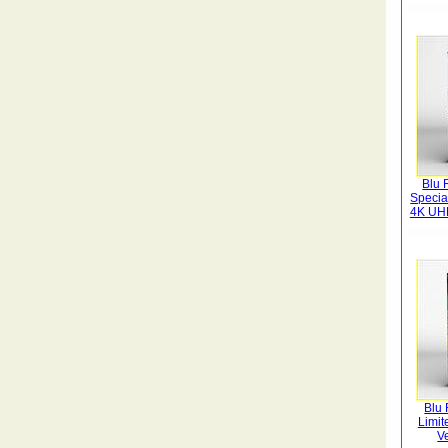
Blu 
Specia
4K UHD
Blu 
Limit
V