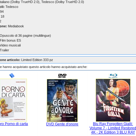
taliano (Dolby TrueHD 2.0), Tedesco (Dolby TrueHD 2.0)
oli:
Tedesco
94
18
2
one:
Mediabook
 Opuscolo di 36 pagine (multilingue)
 Film bonus ES
 Video musicali
 Trailer
one articolo:
Limited Edition 333 pz
che hanno acquistato questo articolo hanno acquistato anche:
bro Porno di carta
Blu Ray Forgotten Gialli:
DVD Gente d'onore
Volume 7 - Limited Restore
4K - 2K Edition 3 BLU RAY