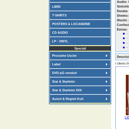
Audio:
I
Sottotit
LIBRI
Durata:
T-SHIRTS
Divieto:
Dischi:
POSTERS & LOCANDINE
Confezi
Extras:
CD AUDIO
-
-
LP - VINYL
-
-
Speciali
Prossime Uscite
Descrizi
I clienti 
Label
DVD più venduti
Star & Starlette
Star & Starlette XXX
Autori & Registi Kult
Li