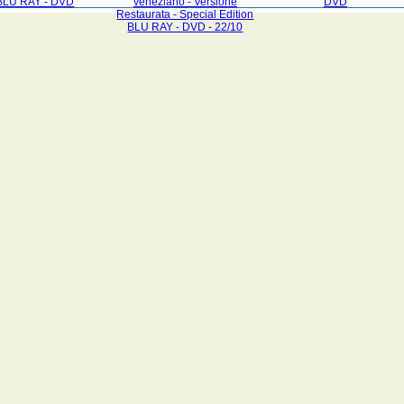
BLU RAY - DVD
veneziano - Versione
DVD
Restaurata - Special Edition
BLU RAY - DVD - 22/10