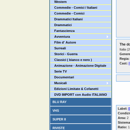
Western
Commedie - Comici / Italiani
Commedie - Comici
Drammatici Italiani
Drammatici
Fantascienza
Avventura
Film d' Autore
The do
Surreali
Italia (
Storici - Guerra
Genere
Regia:
Classici ( bianco e nero )
Cast:
Animazione - Animazione Digitale
Serie TV
Documentari
Musicali
Edizioni Limitate & Cofanetti
DVD IMPORT con Audio ITALIANO
BLU RAY
Label:
B
VHS
Condizi
Area:
2
SUPER 8
Sistema
Ratio:
1
RIVISTE