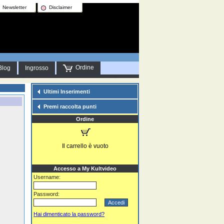
Newsletter
Disclaimer
Ordine
Blog
Ingrosso
Ultimi Inserimenti
Premi raccolta punti
Ordine
Il carrello è vuoto
Accesso a My Kultvideo
Username:
Password:
Hai dimenticato la password?