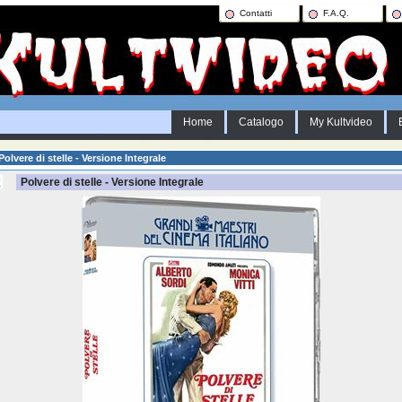
Contatti
F.A.Q.
Home
Catalogo
My Kultvideo
olvere di stelle - Versione Integrale
Polvere di stelle - Versione Integrale