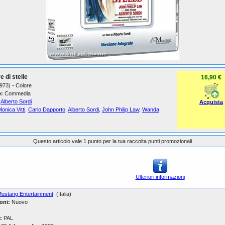
e di stelle
16,90 €
1973) - Colore
:
Commedia
Alberto Sordi
Acquista
onica Vitti
,
Carlo Dapporto
,
Alberto Sordi
,
John Philip Law
,
Wanda
Questo articolo vale 1 punto per la tua raccolta punti promozionali
Ulteriori informazioni
ustang Entertainment
(Italia)
oni:
Nuovo
:
PAL