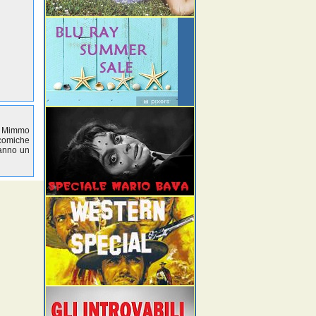
5, Mimmo
icomiche
hanno un