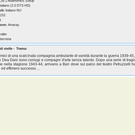
,35:1 Anamorfico 1080p
taliano (2.0 DTS HD)
oli:
Italiano NU
152
1
one:
Amaray
railer
ntervista
di stelle - Trama:
ici di una scalcinata compagnia ambulante di varietà durante la guerra 1939-4
 Dea Dani sono coniugi e compagni d'arte senza talento. Dopo una serie di trag
ie nella stagione 1943-44, arrivano a Bari dove sul palco del teatro Petruzzelli 
 ed effimero successo....