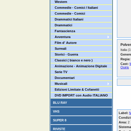
Western
Commedie - Comici / Italiani
Commedie - Comici
Drammatici Italiani
Drammatici
Fantascienza
Avventura
Film d' Autore
Polver
Surreali
Italia (
Storici - Guerra
Genere
Regia:
Classici ( bianco e nero )
Cast:
M
Animazione - Animazione Digitale
Osiris
Serie TV
Documentari
Musicali
Edizioni Limitate & Cofanetti
DVD IMPORT con Audio ITALIANO
BLU RAY
VHS
Label:
M
Condizi
SUPER 8
Area:
2
Sistema
RIVISTE