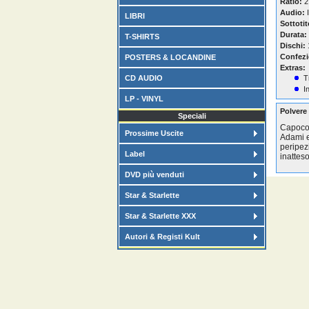
Ratio:
2
Audio:
I
LIBRI
Sottotit
Durata:
T-SHIRTS
Dischi:
Confezi
POSTERS & LOCANDINE
Extras:
CD AUDIO
T
I
LP - VINYL
Polvere 
Speciali
Capocom
Prossime Uscite
Adami e
peripez
Label
inatteso
DVD più venduti
Star & Starlette
Star & Starlette XXX
Autori & Registi Kult