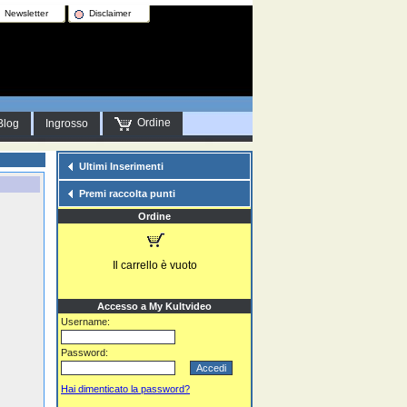
Newsletter
Disclaimer
Ordine
Blog
Ingrosso
Ultimi Inserimenti
Premi raccolta punti
Ordine
Il carrello è vuoto
Accesso a My Kultvideo
Username:
Password:
Hai dimenticato la password?