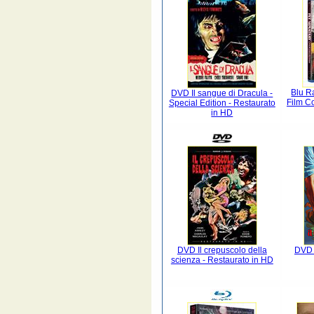
Blu R
DVD Il sangue di Dracula -
Film Co
Special Edition - Restaurato
in HD
DVD Il crepuscolo della
DVD 
scienza - Restaurato in HD