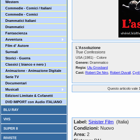
Western
Commedie - Comici / Italiani
Commedie - Comici
Drammatici Italiani
Drammatici
Fantascienza
Avventura
Film d' Autore
L'Assoluzione
Surreali
True Confessions
USA (1981) - Colore
Storici - Guerra
Genere:
Drammatico
Classici ( bianco e nero )
Regia:
Ulu Grosbard
Animazione - Animazione Digitale
Cast:
Robert De Niro
,
Robert Duvall
,
Cyri
Serie TV
Documentari
Questo articolo vale 1
Musicali
Edizioni Limitate & Cofanetti
DVD IMPORT con Audio ITALIANO
BLU RAY
VHS
Label:
Sinister Film
(Italia)
Condizioni:
Nuovo
SUPER 8
Area:
2
RIVISTE