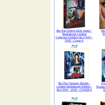
Blu Ray Killing birds raptor -
Bl
Mediabook Limited
R
Collector's Edition BLU RAY -
DVD - Cover A
Blu Ray Savage Streets -
DV
Limited Mediabook Edition -
Restau
BLU RAY - DVD - COVER A
E