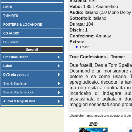
Sistema:
PAL
Ratio:
1,85:1 Anamorfico
LIBRI
Audio:
Italiano (2.0 Mono Dolby 
T-SHIRTS
Sottotitoli:
Italiano
Durata:
104
POSTERS & LOCANDINE
Dischi:
1
CD AUDIO
Confezione:
Amaray
Extras:
LP - VINYL
Trailer
Speciali
True Confessions - Trama:
Prossime Uscite
Due fratelli, Des e Tom Spell
Label
Desmond è un monsignore am
DVD più venduti
potere e sa come usarlo. T
spregiudicato, riscuote le ta
Star & Starlette
ma non esita a confinarla in
Star & Starlette XXX
incaricaìto di indagare su
assassinata e tagliata in due
Autori & Registi Kult
maggiori sospettati sono propri
I clienti che hanno acquistato questo articol