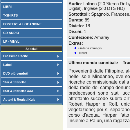
Audio:
Italiano (2.0 Stereo Dolb
LIBRI
Digital), Inglese (2.0 DTS HD)
Sottotitoli:
Spagnolo, Francese
T-SHIRTS
Durata:
89
POSTERS & LOCANDINE
Divieto:
18
Dischi:
1
CD AUDIO
Confezione:
Amaray
LP - VINYL
Extras:
Galleria immagini
Speciali
Trailer
Prossime Uscite
Ultimo mondo cannibale - Tr
Label
Provenienti dalle Filippine, 
DVD più venduti
nelle isole Mindanao, ove s
ricerche commissionate dalla 
Star & Starlette
della radio del campo denunci
Star & Starlette XXX
predecessori sono stati ucc
altrettanto succede subito all
Autori & Registi Kult
Robert Harper e Rolf, unici
vegetazione; poi si separano
corso d'acqua. Harper, fatto
insieme a Palun, una ragazza 