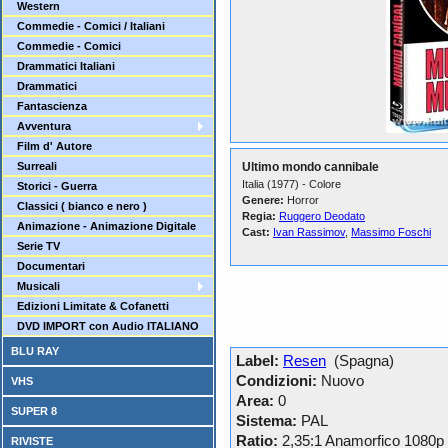
Western
Commedie - Comici / Italiani
Commedie - Comici
Drammatici Italiani
Drammatici
Fantascienza
Avventura
Film d' Autore
Surreali
Ultimo mondo cannibale
Italia (1977) - Colore
Storici - Guerra
Genere:
Horror
Classici ( bianco e nero )
Regia:
Ruggero Deodato
Animazione - Animazione Digitale
Cast:
Ivan Rassimov
,
Massimo Foschi
Serie TV
Documentari
Musicali
Edizioni Limitate & Cofanetti
DVD IMPORT con Audio ITALIANO
BLU RAY
Label:
Resen
(Spagna)
Condizioni:
Nuovo
VHS
Area:
0
SUPER 8
Sistema:
PAL
Ratio:
2,35:1 Anamorfico 1080p
RIVISTE