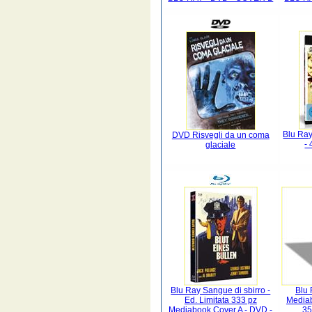
Blu Ray
DVD Risvegli da un coma
-
glaciale
Blu Ray Sangue di sbirro -
Blu 
Ed. Limitata 333 pz
Mediab
Mediabook Cover A - DVD -
35