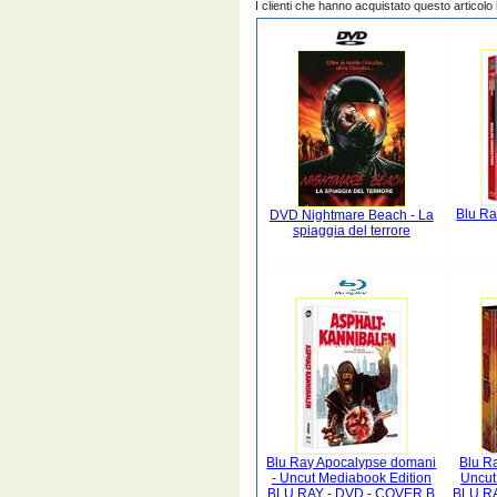
I clienti che hanno acquistato questo articol
Blu Ra
DVD Nightmare Beach - La
spiaggia del terrore
Blu Ray Apocalypse domani
Blu Ra
- Uncut Mediabook Edition
Uncut
BLU RAY - DVD - COVER B
BLU RA