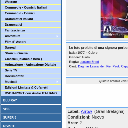
Western
Commedie - Comici / Italiani
Commedie - Comici
Drammatici Italiani
Drammatici
Fantascienza
Avventura
Film d' Autore
Surreali
Le foto proibite di una signora perb
Italia (1970) - Colore
Storici - Guerra
Genere:
Giallo
Classici ( bianco e nero )
Regia:
Luciano Ercoli
Animazione - Animazione Digitale
Cast:
Dagmar Lassander
,
Pier Paolo Cap
Serie TV
Documentari
Questo articolo vale 
Musicali
Edizioni Limitate & Cofanetti
DVD IMPORT con Audio ITALIANO
BLU RAY
VHS
Label:
Arrow
(Gran Bretagna)
Condizioni:
Nuovo
SUPER 8
Area:
2
RIVISTE