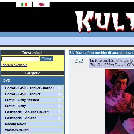
Trova articoli
Blu Ray Le foto proibite di una signora 
Le foto proibite di una si
The Forbidden Photos Of A
Ricerca avanzata
Categorie
DVD
Horror - Gialli - Thriller / Italiani
Horror - Gialli - Thriller
Erotici - Sexy / Italiani
Erotici - Sexy
Polizieschi - Azione / Italiani
Polizieschi - Azione
Mondo Movie
Western Italiani