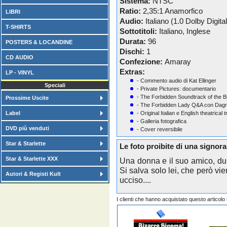
Sistema:
NTSC
Ratio:
2,35:1 Anamorfico
LIBRI
Audio:
Italiano (1.0 Dolby Digital
T-SHIRTS
Sottotitoli:
Italiano, Inglese
Durata:
96
POSTERS & LOCANDINE
Dischi:
1
CD AUDIO
Confezione:
Amaray
Extras:
LP - VINYL
- Commento audio di Kat Ellinger
Speciali
- Private Pictures: documentario
- The Forbidden Soundtrack of the B
Prossime Uscite
- The Forbidden Lady Q&A con Dag
Label
- Original Italian e English theatrical t
- Galleria fotografica
DVD più venduti
- Cover reversibile
Star & Starlette
Le foto proibite di una signor
Star & Starlette XXX
Una donna e il suo amico, dur
Si salva solo lei, che però vie
Autori & Registi Kult
ucciso....
I clienti che hanno acquistato questo articol