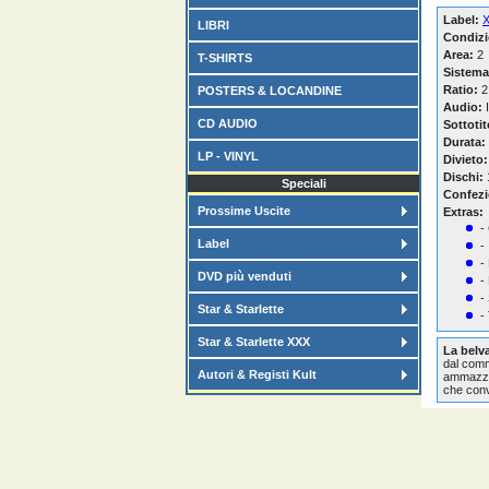
Label:
LIBRI
Condizi
Area:
2
T-SHIRTS
Sistema
Ratio:
2
POSTERS & LOCANDINE
Audio:
I
CD AUDIO
Sottotit
Durata:
LP - VINYL
Divieto:
Dischi:
Speciali
Confezi
Prossime Uscite
Extras:
-
Label
-
-
DVD più venduti
-
-
Star & Starlette
-
Star & Starlette XXX
La belv
dal commi
Autori & Registi Kult
ammazzan
che conv