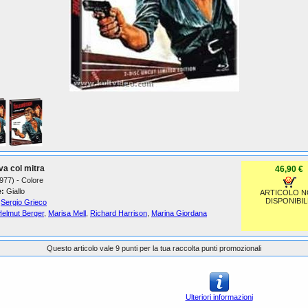
va col mitra
46,90 €
1977) - Colore
:
Giallo
ARTICOLO 
DISPONIBIL
Sergio Grieco
Helmut Berger
,
Marisa Mell
,
Richard Harrison
,
Marina Giordana
Questo articolo vale 9 punti per la tua raccolta punti promozionali
Ulteriori informazioni