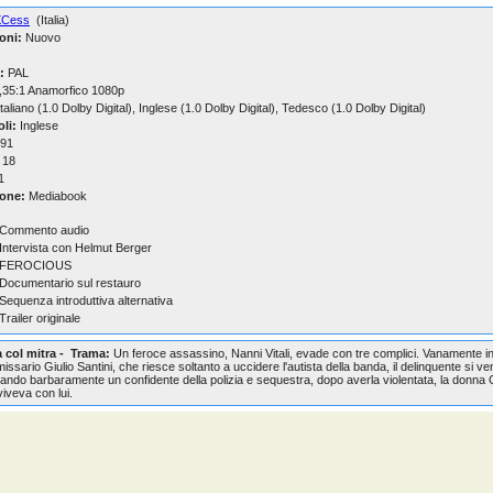
XCess
(Italia)
oni:
Nuovo
:
PAL
,35:1 Anamorfico 1080p
taliano (1.0 Dolby Digital), Inglese (1.0 Dolby Digital), Tedesco (1.0 Dolby Digital)
oli:
Inglese
91
18
1
one:
Mediabook
 Commento audio
 Intervista con Helmut Berger
 FEROCIOUS
 Documentario sul restauro
 Sequenza introduttiva alternativa
 Trailer originale
a col mitra - Trama:
Un feroce assassino, Nanni Vitali, evade con tre complici. Vanamente i
ssario Giulio Santini, che riesce soltanto a uccidere l'autista della banda, il delinquente si ve
do barbaramente un confidente della polizia e sequestra, dopo averla violentata, la donna G
iveva con lui.