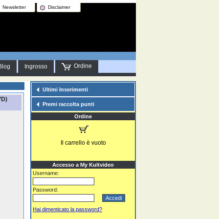
Newsletter
Disclaimer
Ordine
Blog
Ingrosso
Ultimi Inserimenti
VD)
Premi raccolta punti
Ordine
Il carrello è vuoto
Accesso a My Kultvideo
Username:
Password:
Hai dimenticato la password?