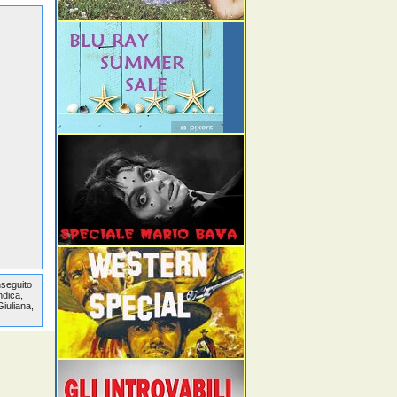
nseguito
ndica,
iuliana,