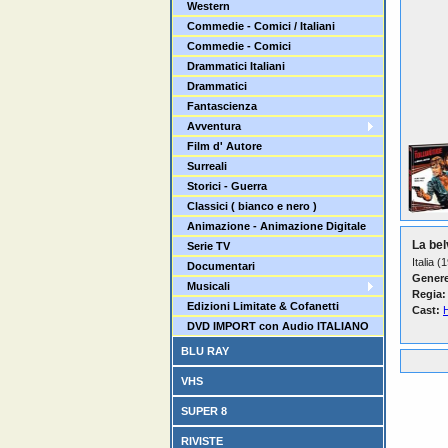
Western
Commedie - Comici / Italiani
Commedie - Comici
Drammatici Italiani
Drammatici
Fantascienza
Avventura
Film d' Autore
Surreali
Storici - Guerra
Classici ( bianco e nero )
Animazione - Animazione Digitale
La bel
Serie TV
Italia (
Documentari
Genere
Musicali
Regia:
Edizioni Limitate & Cofanetti
Cast:
DVD IMPORT con Audio ITALIANO
BLU RAY
VHS
SUPER 8
RIVISTE