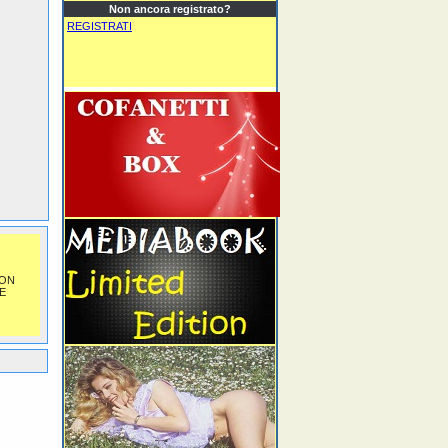
Non ancora registrato?
REGISTRATI
NON
E