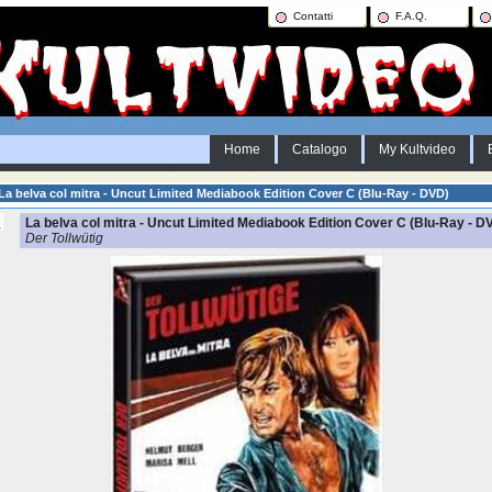
Contatti
F.A.Q.
Home
Catalogo
My Kultvideo
La belva col mitra - Uncut Limited Mediabook Edition Cover C (Blu-Ray - DVD)
La belva col mitra - Uncut Limited Mediabook Edition Cover C (Blu-Ray - D
Der Tollwütig