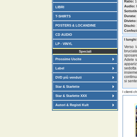
Ratio:
16
Audio:
I
LIBRI
Sottotit
Durata:
T-SHIRTS
Divieto:
POSTERS & LOCANDINE
Dischi:
Confezi
CD AUDIO
I lunghi
LP - VINYL
Verso l
bruciat
Speciali
sposare
Prossime Uscite
Adele s
appariz
sedotta
Label
insieme
continu
DVD più venduti
si sente
Star & Starlette
I clienti 
Star & Starlette XXX
Autori & Registi Kult