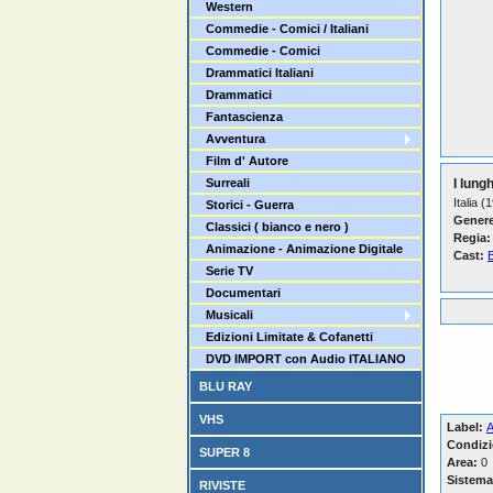
Western
Commedie - Comici / Italiani
Commedie - Comici
Drammatici Italiani
Drammatici
Fantascienza
Avventura
Film d' Autore
Surreali
I lung
Italia (
Storici - Guerra
Genere
Classici ( bianco e nero )
Regia:
Animazione - Animazione Digitale
Cast:
Serie TV
Documentari
Musicali
Edizioni Limitate & Cofanetti
DVD IMPORT con Audio ITALIANO
BLU RAY
VHS
Label:
Condizi
SUPER 8
Area:
0
Sistema
RIVISTE