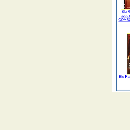
Blu 
avec u
COMBO
Blu Ra