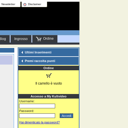
Newsletter
Disclaimer
Ordine
Blog
Ingrosso
Ultimi Inserimenti
Premi raccolta punti
Ordine
Il carrello è vuoto
Accesso a My Kultvideo
Username:
Password:
Hai dimenticato la password?