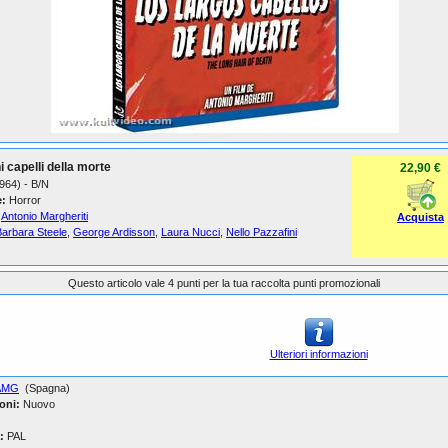
hi capelli della morte
22,90 €
1964) - B/N
:
Horror
Antonio Margheriti
Acquista
Barbara Steele
,
George Ardisson
,
Laura Nucci
,
Nello Pazzafini
Questo articolo vale 4 punti per la tua raccolta punti promozionali
Ulteriori informazioni
AMG
(Spagna)
oni:
Nuovo
:
PAL