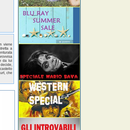
in viene
tretta a
enturata
provvisa
e da lui
 decide,
castello
urt, che