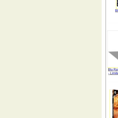
B
Blu Ra
- Limi