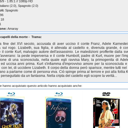
/9 - 1.85:1 // 1080p HD
taliano (2.0), Spagnolo (2.0)
oli:
Spagnolo
96
18
1
one:
Amaray
 capelli della morte - Trama:
a fine del XVI secolo, accusata di aver ucciso il conte Franz, Adele Karneste
a sul rogo. Lizabeth, sua figlia, è allevata al castello e, divenuta grande, è cos
 il conte Kurt, malvagio autore dell'assassinio. Le maledizioni profferite dalla sv
'avverano: la peste imperversa e il conte Humbolt, padre di Kurt, muore per l'im
ione di una sconosciuta, nella quale egli ravvisa Mary, la primogenita di Adel
 ed uccisa anni prima. Kurt s'infiamma d'improvviso amore per la sconosciuta e
 con lei, di uccidere Lizabeth. Il corpo della donna però sparisce, mentre tutti nel 
ano a parlarne come di persona viva. Ciò spinge prima al terrore e poi alla follia K
 perseguitato da un fantasma. Nella cripta del castello egli scopre la verità...
che hanno acquistato questo articolo hanno acquistato anche: