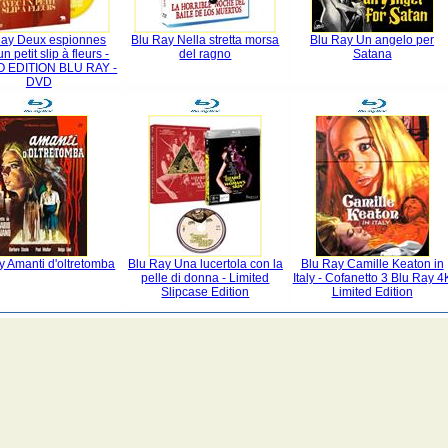
Ray Deux espionnes
Blu Ray Nella stretta morsa
Blu Ray Un angelo per
n petit slip à fleurs -
del ragno
Satana
 EDITION BLU RAY -
DVD
y Amanti d'oltretomba
Blu Ray Una lucertola con la
Blu Ray Camille Keaton in
pelle di donna - Limited
Italy - Cofanetto 3 Blu Ray 4
Slipcase Edition
Limited Edition