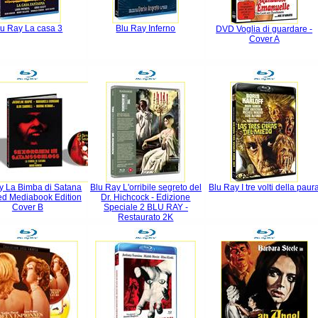
lu Ray La casa 3
Blu Ray Inferno
DVD Voglia di guardare -
Cover A
y La Bimba di Satana
Blu Ray L'orribile segreto del
Blu Ray I tre volti della paur
ted Mediabook Edition
Dr. Hichcock - Edizione
Cover B
Speciale 2 BLU RAY -
Restaurato 2K