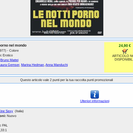
porno nel mondo
24,90 €
1977) - Colore
:
Erotico
ARTICOLO 
DISPONIBIL
Bruno Mattei
Laura Gemser
,
Marina Hedman
,
Anna Manduchi
Questo articolo vale 2 punti per la tua raccolta punti promozionali
Ulteriori informazioni
ine Sexy
(Italia)
oni:
Nuovo
:
PAL
,33:1