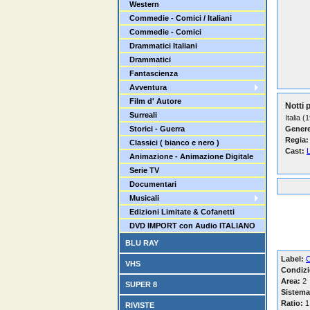
Western
Commedie - Comici / Italiani
Commedie - Comici
Drammatici Italiani
Drammatici
Fantascienza
Avventura
Film d' Autore
Notti 
Surreali
Italia (
Storici - Guerra
Genere
Regia:
Classici ( bianco e nero )
Cast:
Animazione - Animazione Digitale
Serie TV
Documentari
Musicali
Edizioni Limitate & Cofanetti
DVD IMPORT con Audio ITALIANO
BLU RAY
Label:
C
VHS
Condizi
Area:
2
SUPER 8
Sistema
Ratio:
1
RIVISTE