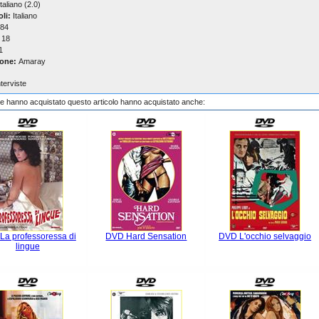
taliano (2.0)
oli:
Italiano
84
18
1
one:
Amaray
nterviste
che hanno acquistato questo articolo hanno acquistato anche:
La professoressa di
DVD Hard Sensation
DVD L'occhio selvaggio
lingue