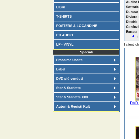
Audio:
I
Sottotit
LIBRI
Durata:
T-SHIRTS
Divieto:
Dischi:
POSTERS & LOCANDINE
Confezi
Extras:
CD AUDIO
I
LP - VINYL
I clienti 
Speciali
Prossime Uscite
Label
DVD più venduti
Star & Starlette
Star & Starlette XXX
DVD 
Autori & Registi Kult