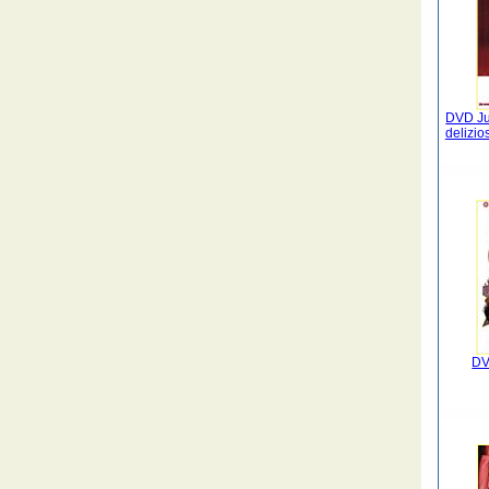
DVD Ju
delizio
DV