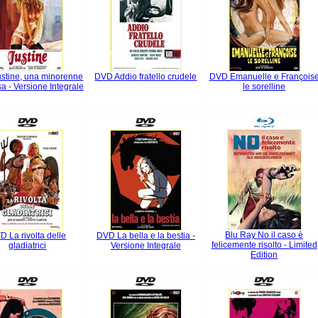
stine, una minorenne
DVD Addio fratello crudele
DVD Emanuelle e François
sa - Versione Integrale
le sorelline
Blu Ray No il caso è
D La rivolta delle
DVD La bella e la bestia -
felicemente risolto - Limited
gladiatrici
Versione Integrale
Edition