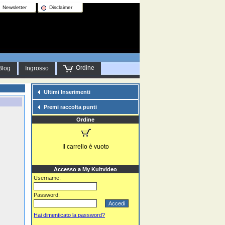
Newsletter
Disclaimer
Ordine
Blog
Ingrosso
Ultimi Inserimenti
Premi raccolta punti
Ordine
Il carrello è vuoto
Accesso a My Kultvideo
Username:
Password:
Hai dimenticato la password?